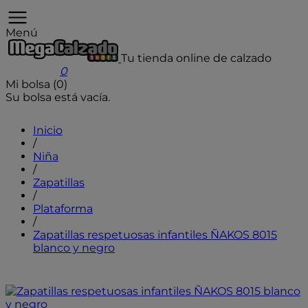
Menú
Tu tienda online de calzado
User icon
0
Mi bolsa (0)
Su bolsa está vacía.
Inicio
/
Niña
/
Zapatillas
/
Plataforma
/
Zapatillas respetuosas infantiles ÑAKOS 8015
blanco y negro