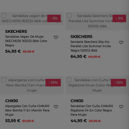
- 5%
- 5%
SKECHERS
SKECHERS
Sandalias Vegan De Mujer
SKECHERS 163532-Bbk Color
Sandalia Skechers Slip-Ins:
Negro
Parallel Lite Summer Invite
54,95 €
Negra 120012-Bbk
59,95 €
64,95 €
69,95 €
- 10%
- 10%
CHK10
CHK10
Alpargatas Con Cuña CHIKA10
Sandalias Con Cuña CHIKA10
New Bonita 11 En Marrón Para
Rigatone 04 En Color Negro
Mujer
Para Mujer
53,95 €
44,95 €
59,95 €
49,95 €