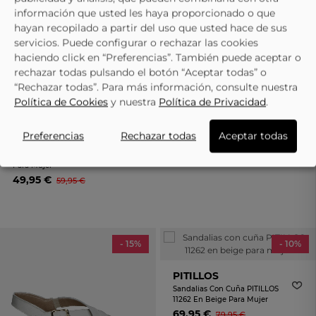
Rosa
información que usted les haya proporcionado o que
39,95 €
45,95 €
hayan recopilado a partir del uso que usted hace de sus
servicios. Puede configurar o rechazar las cookies
haciendo click en “Preferencias”. También puede aceptar o
rechazar todas pulsando el botón “Aceptar todas” o
“Rechazar todas”. Para más información, consulte nuestra
Política de Cookies
y nuestra
Política de Privacidad
.
IMAC
Preferencias
Rechazar todas
Aceptar todas
Sandalias De Piel Con Cuña
IMAC 108050 En Color Negro
Para Mujer
49,95 €
59,95 €
- 15%
- 10%
PITILLOS
Sandalias Con Cuña PITILLOS
11262 En Beige Para Mujer
69,95 €
79,95 €