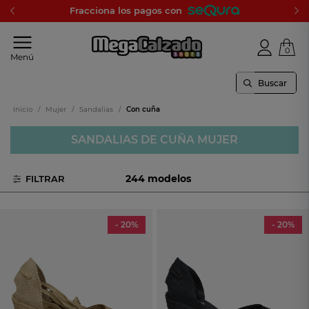
Fracciona los pagos con
0
Tu
Menú
tienda
online
de
calzado
Inicio
/
Mujer
/
Sandalias
/
Con cuña
SANDALIAS DE CUÑA MUJER
244 modelos
FILTRAR
Lee mas
- 20%
- 20%