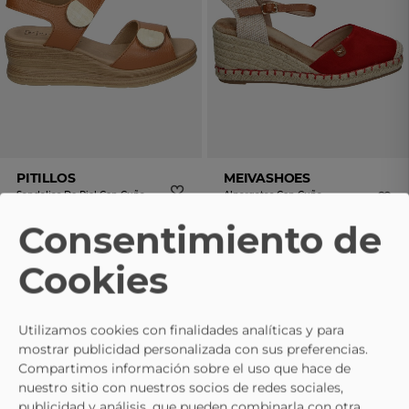
PITILLOS
MEIVASHOES
Sandalias De Piel Con Cuña
Alpargatas Con Cuña
PITILLOS 11054 En Color Cuero
MEIVASHOES Le-Nk583 Rojas
Para Mujer
Consentimiento de
69,95 €
79,95 €
29,95 €
39,95 €
Cookies
- 15%
- 15%
Utilizamos cookies con finalidades analíticas y para
mostrar publicidad personalizada con sus preferencias.
DOCTOR CUTILLAS
Compartimos información sobre el uso que hace de
Sandalias De Piel Con Cuña
nuestro sitio con nuestros socios de redes sociales,
DOCTOR CUTILLAS 35310 En
publicidad y análisis, que pueden combinarla con otra