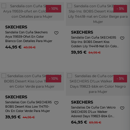
- 10%
- 5%
SKECHERS
SKECHERS
Sandalia Con Cuña Skechers
Arya 119559-Ofwt En Color
Sandalia Con Cuña SKECHERS
Blanco Con Detalles Para Mujer
Slip-Ins: BOBS Desert Kiss
44,95 €
Golden Lily 114418-Nat En Color
49,95 €
Beige Para Mujer
59,95 €
64,95 €
- 10%
- 5%
SKECHERS
SKECHERS
Sandalias Con Cuña SKECHERS
BOBS Desert Kiss Low 114710-
Sandalias De Cuña Con Velcro
Olv En Color Verde Para Mujer
SKECHERS D'Lux Walker
39,95 €
Adored Days 119823-Bbk En
44,95 €
Color Negro Para Mujer
64,95 €
69,95 €