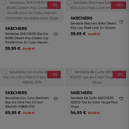
- 5%
- 10%
SKECHERS
Sandalia Skechers Bobs Desert
SKECHERS
Kiss Low Peak Look En Dorado
39,95 €
Sandalias SKECHERS Slip-Ins:
44,95 €
BOBS Desert Kiss Golden Lily
114418-Choc En Color Marrón
Chocolate Sandalias Para Mujer
59,95 €
64,95 €
- 5%
- 5%
SKECHERS
SKECHERS
Sandalias Con Cuña Skechers
Sandalia De Cuña SKECHERS
Slip-Ins Ultra Flex 3.0 Sun
163532-Tpe En Color Taupe Para
Warmth 119805-STN
Mujer
69,95 €
54,95 €
74,95 €
59,95 €