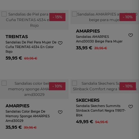
- 15%
- 10%
AMARPIES
TREINTAS
Sandalias AMARPIES
Amd30030 Beige Para Mujer
Sandalias De Piel Para Mujer De
Cuña TREINTAS 4534 En Color
35,95 €
39,95 €
Rojo
59,95 €
69,95 €
- 10%
- 10%
SKECHERS
AMARPIES
Sandalia Skechers Summits
Slinback Comfort Negra 119517-
Sandalias Color Beige De
Bbk
Memory Sponge AMARPIES
Amd30029
49,95 €
54,95 €
35,95 €
39,95 €