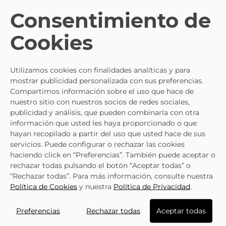
izquierda para encontrar tu producto de una forma más sencilla. 
Envíos 24h-72h
.
Consentimiento de
- 25%
- 25%
Cookies
MOD 8
Zapatos Grises
ASSO
Zapatillas
MOD 8 020492.
39,95 €
Cómodo De Niña ASSO
34,91 €
46,95 €
Ag-16500 Color Bronce
Utilizamos cookies con finalidades analíticas y para
mostrar publicidad personalizada con sus preferencias.
Compartimos información sobre el uso que hace de
nuestro sitio con nuestros socios de redes sociales,
publicidad y análisis, que pueden combinarla con otra
información que usted les haya proporcionado o que
hayan recopilado a partir del uso que usted hace de sus
Zapatos Color Azul De
servicios. Puede configurar o rechazar las cookies
Casual Mod 8 020491.
39,95 €
haciendo click en “Preferencias”. También puede aceptar o
rechazar todas pulsando el botón “Aceptar todas” o
“Rechazar todas”. Para más información, consulte nuestra
Política de Cookies
y nuestra
Política de Privacidad
.
SUSCRÍBETE A
NUESTRA NEWSLETTER
Preferencias
Rechazar todas
Aceptar todas