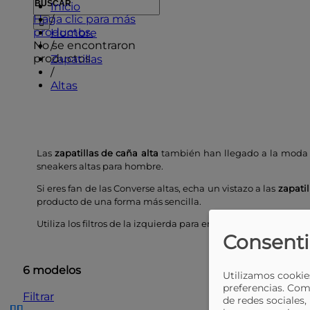
Inicio
Haga clic para más
/
productos.
Hombre
No se encontraron
/
productos.
Zapatillas
/
Altas
Las
zapatillas de caña alta
también han llegado a la moda 
sneakers altas para hombre.
Si eres fan de las Converse altas, echa un vistazo a las
zapatil
producto de una forma más sencilla.
Utiliza los filtros de la izquierda para encontrar tu producto
Consenti
6 modelos
Utilizamos cookies
preferencias. Com
Filtrar
de redes sociales,
Ordenar por