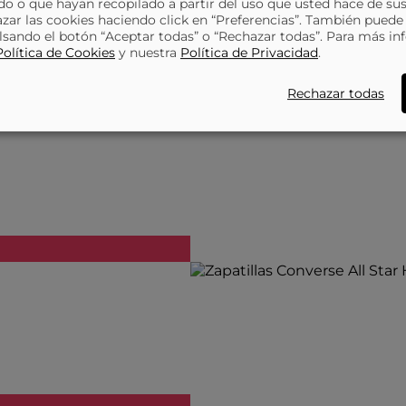
o o que hayan recopilado a partir del uso que usted hace de sus
azar las cookies haciendo click en “Preferencias”. También puede
bre, Z a A
Precio: de más bajo a más alto
Precio, de más a
lsando el botón “Aceptar todas” o “Rechazar todas”. Para más in
Política de Cookies
y nuestra
Política de Privacidad
.
Rechazar todas