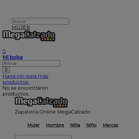
MUJER
User icon
0
Mi bolsa
Haga clic para más
productos.
No se encontraron
productos.
Zapatería Online MegaCalzado
Mujer
Hombre
Niña
Niño
Marcas