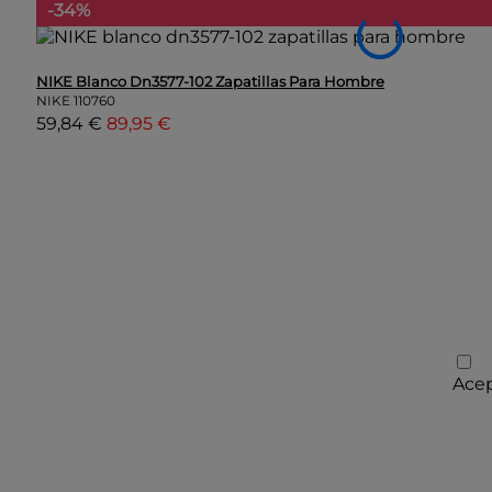
-34%
NIKE Blanco Dn3577-102 Zapatillas Para Hombre
NIKE
110760
59,84 €
89,95 €
Acep