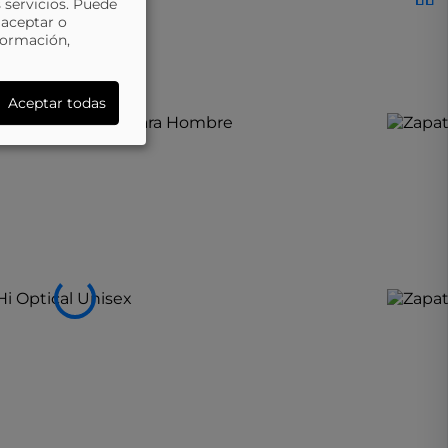
 servicios. Puede
 aceptar o
lto a más bajo
formación,
Aceptar todas