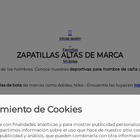
Iniciar sesión
Favoritos
ZAPATILLAS ALTAS DE MARCA
0
Mi bolsa
de los hombres. Conoce nuestras
deportivas para hombre de caña 
las de bota
de marcas como Adidas, Nike… Encuentra las tuyas en
Me
 de una forma más sencilla.
Envío 24h-72h.
miento de Cookies
Lee mas
Lee menos
 con finalidades analíticas y para mostrar publicidad personaliz
FILTRAR
partimos información sobre el uso que hace de nuestro sitio co
 publicidad y análisis, que pueden combinarla con otra informaci