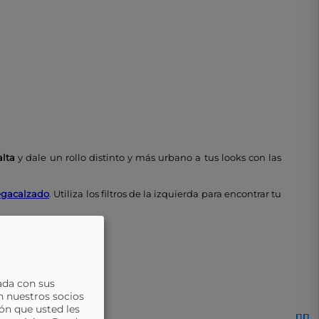
alta
y dale un rollo distinto y más urbano a tus looks con las
gacalzado
. Utiliza los filtros de la izquierda para encontrar tu
ada con sus
n nuestros socios
ón que usted les