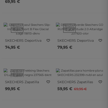
Walk Flex En Gris
69,95 €
En Taupe De Hombre
216324-Dkgy
233064-Tpe
Nuevo
Nuevo
Nuevo
Nuevo
SKECHERS
Deportiva
SKECHERS
Deportiva
Azul Skechers Slip-Ins:
Verde Skechers GO
74,95 €
79,95 €
Bobs Sport B Flex
RUN Trail Altitude 2.0
Glacial Edge 118113-
Altaridge 237920-Olor
Dknv
- 15%
- 15%
Nuevo
Nuevo
SKECHERS
Zapatilla
SKECHERS
Zapatillas
Trekking Skechers
Para Hombre Plana
99,95 €
59,95 €
69,95 €
D'Lux Trekker Negra
SKECHERS 232399-Nvbl
237565-Bknt
En Azul