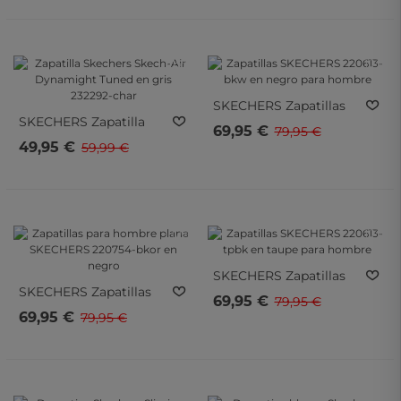
220866-Bkcc
- 15%
- 10%
- 15%
- 10%
SKECHERS
Zapatillas
SKECHERS
Zapatilla
SKECHERS 220613-Bkw
69,95 €
79,95 €
Skechers Skech-Air
En Negro Para Hombre
49,95 €
59,99 €
Dynamight Tuned En
Gris 232292-Char
- 10%
- 10%
- 10%
- 10%
SKECHERS
Zapatillas
SKECHERS
Zapatillas
SKECHERS 220613-Tpbk
69,95 €
79,95 €
Para Hombre Plana
En Taupe Para Hombre
69,95 €
79,95 €
SKECHERS 220754-
Bkor En Negro
- 10%
- 10%