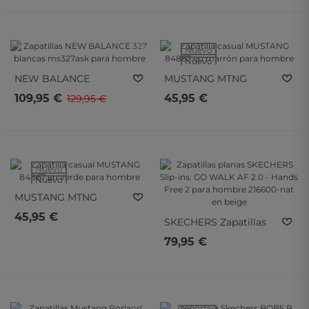
Color Azul Para Hombre
- 15%
- 15%
Nuevo
Nuevo
NEW BALANCE
MUSTANG MTNG
Zapatillas NEW
Zapatilla Casual
109,95 €
45,95 €
129,95 €
BALANCE 327 Blancas
MUSTANG 84867 En
Ms327ask Para Hombre
Marrón Para Hombre
Nuevo
Nuevo
MUSTANG MTNG
Zapatilla Casual
45,95 €
SKECHERS
Zapatillas
MUSTANG 84867 En
Planas SKECHERS Slip-
Verde Para Hombre
79,95 €
Ins: GO WALK AF 2.0 -
Hands Free 2 Para
Hombre 216600-Nat En
Beige
- 20%
- 20%