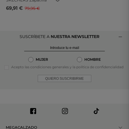
SKECHERS
Zapatilla
Skechers Slip-Ins
69,91 €
79,95 €
Summits High Range
Gris 232457-Char
SUSCRÍBETE A
NUESTRA NEWSLETTER
MUJER
HOMBRE
Acepto las condiciones generales y la política de confidencialidad
QUIERO SUSCRIBIRME
MEGACALZADO