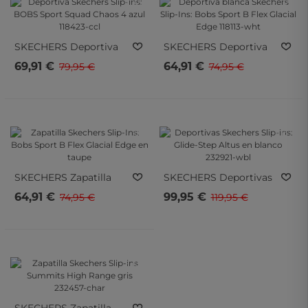
- 10%
- 10%
SKECHERS
Deportiva
SKECHERS
Deportiva
Skechers Slip-Ins: BOBS
Blanca Skechers Slip-
69,91 €
64,91 €
79,95 €
74,95 €
Sport Squad Chaos 4
Ins: Bobs Sport B Flex
Azul 118423-Ccl
Glacial Edge 118113-Wht
- 10%
- 15%
- 10%
- 15%
SKECHERS
Zapatilla
SKECHERS
Deportivas
Skechers Slip-Ins: Bobs
Skechers Slip-Ins: Glide-
64,91 €
99,95 €
74,95 €
119,95 €
Sport B Flex Glacial
Step Altus En Blanco
Edge En Taupe
232921-Wbl
- 10%
- 10%