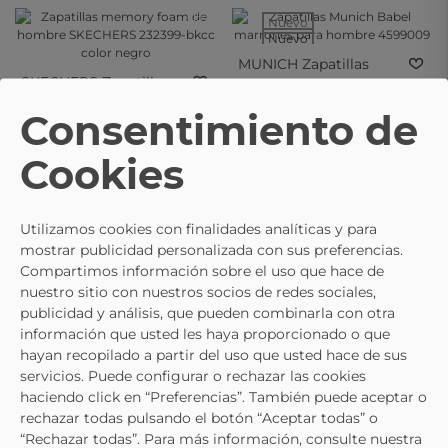
- 15%
- 15%
Nuevo
Nuevo
MUNICH
Zapatillas
SKECHERS
Zapatillas
Munich Babel Marrones
88,95 €
Memory Foam De
Para Hombre 4599009
59,95 €
69,95 €
Consentimiento de
Hombre SKECHERS
232399-Bkcc Color
Cookies
Negro
- 15%
- 15%
- 15%
- 15%
Utilizamos cookies con finalidades analíticas y para
mostrar publicidad personalizada con sus preferencias.
SKECHERS
Zapatilla
Compartimos información sobre el uso que hace de
SKECHERS
Zapatilla
Skechers Glide-Step
59,91 €
69,95 €
nuestro sitio con nuestros socios de redes sociales,
Skechers GO RUN
Sylo Azul Marina
59,91 €
69,95 €
publicidad y análisis, que pueden combinarla con otra
Consistent 2.0 Azul
233012-Nvy
información que usted les haya proporcionado o que
Marina 220866-Nvy
hayan recopilado a partir del uso que usted hace de sus
servicios. Puede configurar o rechazar las cookies
- 15%
- 15%
haciendo click en “Preferencias”. También puede aceptar o
- 15%
- 15%
rechazar todas pulsando el botón “Aceptar todas” o
“Rechazar todas”. Para más información, consulte nuestra