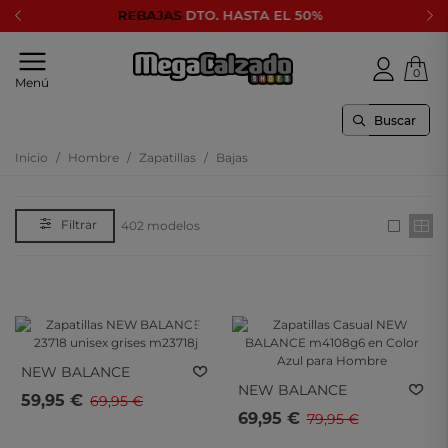
 EL 50%
Fracciona los pagos con
0
Tu
Menú
tienda
online
de
calzado
Inicio
/
Hombre
/
Zapatillas
/
Bajas
Lee mas
Filtrar
402 modelos
- 15%
- 10%
- 15%
- 10%
NEW BALANCE
NEW BALANCE
Zapatillas NEW
59,95 €
69,95 €
Zapatillas Casual NEW
BALANCE 23718 Unisex
69,95 €
79,95 €
BALANCE M4108g6 En
Grises M23718j