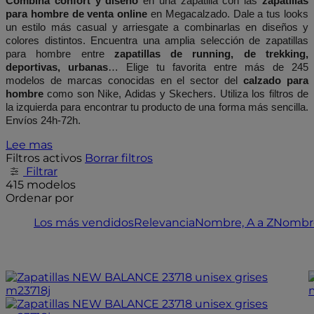
Combina confort y diseño
 en una zapatilla con las 
zapatillas 
para hombre de venta online
 en Megacalzado. Dale a tus looks 
un estilo más casual y arriesgate a combinarlas en diseños y 
colores distintos. Encuentra una amplia selección de zapatillas 
para hombre entre 
zapatillas de running, de trekking, 
deportivas, urbanas
… Elige tu favorita entre más de 245 
modelos de marcas conocidas en el sector del 
calzado para 
hombre
 como son Nike, Adidas y Skechers. Utiliza los filtros de 
la izquierda para encontrar tu producto de una forma más sencilla. 
Envíos 24h-72h.
Lee mas
Filtros activos
Borrar filtros
Filtrar
415 modelos
Ordenar por
Los más vendidos
Relevancia
Nombre, A a Z
Nombre
- 15%