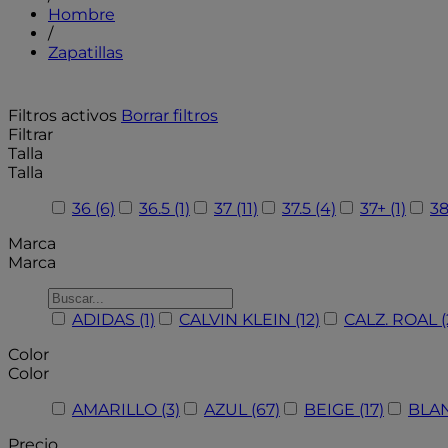
Hombre
/
Zapatillas
Filtros activos
Borrar filtros
Filtrar
Talla
Talla
36
(6)
36.5
(1)
37
(11)
37.5
(4)
37+
(1)
3
Marca
Marca
ADIDAS
(1)
CALVIN KLEIN
(12)
CALZ. ROAL
(
Color
Color
AMARILLO
(3)
AZUL
(67)
BEIGE
(17)
BLA
Precio