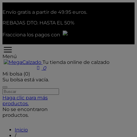
Envío gratis a partir de 49.95 euros.
REBAJAS
DTO. HASTA EL 50%
Fracciona los pagos con
Menú
Tu tienda online de calzado
User icon
0
Mi bolsa (0)
Su bolsa está vacía.
Haga clic para más
productos.
No se encontraron
productos.
Inicio
/