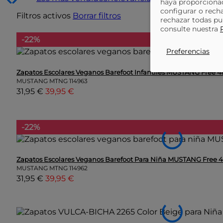
haya proporcionad
configurar o rech
Filtros activos
Borrar filtros
rechazar todas pu
consulte nuestra
-22%
Preferencias
Zapatos Escolares Veganos Barefoot Infantiles MUSTANG Free 
MUSTANG MTNG
114963
31,95 €
39,95 €
-22%
Zapatos Escolares Veganos Barefoot Para Niña MUSTANG Free 
MUSTANG MTNG
114962
31,95 €
39,95 €