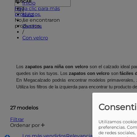
Inicio
Haga clic para más
/
productos.
Niña
No se encontraron
/
productos.
Zapatos
/
Con velcro
Los 
zapatos para niña con velcro
 son el calzado ideal pa
quedes sin los tuyos. Los 
zapatos con velcro
 son 
fáciles 
En Megacalzado podrás encontrar modelos primaverales, z
Utiliza los filtros de la izquierda para encontrar tu producto 
Consenti
27 modelos
Filtrar
Utilizamos cookies
Ordenar por
preferencias. Com
de redes sociales,
Los más vendidos
Relevancia
Nombre, A a Z
Nom