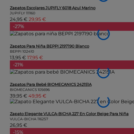
Zapatos Escolares JUPIFLY 6018 Azul Marino
JUPIFLY
111160
24,95 €
29,95 €
-27%
Zapatos Para Niña BEPPI 2197190 Blanco
BEPPI
102410
13,95 €
17,95 €
-21%
Zapatos Para Bebé BIOMECANICS 242151A
BIOMECANICS
105696
39,95 €
49,95 €
Zapato Elegante VULCA-BICHA 227 En Color Beige Para Niña
VULCA-BICHA
116257
26,95 €
-15%