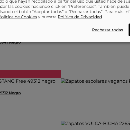
o o que hayan recopilado a partir del uso que usted hace de sus
azar las cookies haciendo click en “Preferencias”. También puede
lsando el botón “Aceptar todas” o “Rechazar todas”. Para más in
Política de Cookies
y nuestra
Política de Privacidad
.
Rechazar todas
48941 Negro
49312 Negro