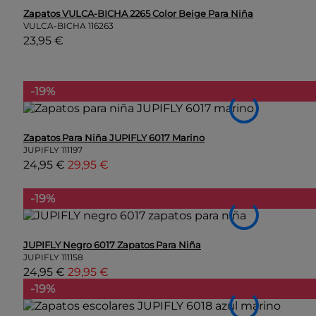
Zapatos VULCA-BICHA 2265 Color Beige Para Niña
VULCA-BICHA
116263
23,95 €
-19%
Zapatos Para Niña JUPIFLY 6017 Marino
JUPIFLY
111197
24,95 €
29,95 €
-19%
JUPIFLY Negro 6017 Zapatos Para Niña
JUPIFLY
111158
24,95 €
29,95 €
-19%