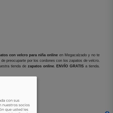
atos con velcro para niña online
 en Megacalzado y no te 
e de preocuparte por los cordones con los zapatos de velcro. 
estra tienda de 
zapatos online
. 
ENVÍO GRATIS
 a tienda. 
ada con sus
n nuestros socios
ón que usted les
lto a más bajo