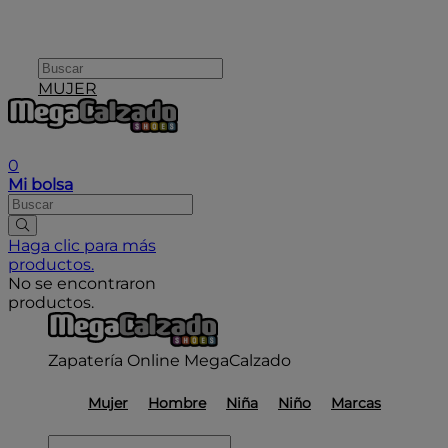
MUJER
User icon
0
Mi bolsa
Haga clic para más
productos.
No se encontraron
productos.
Zapatería Online MegaCalzado
Mujer
Hombre
Niña
Niño
Marcas