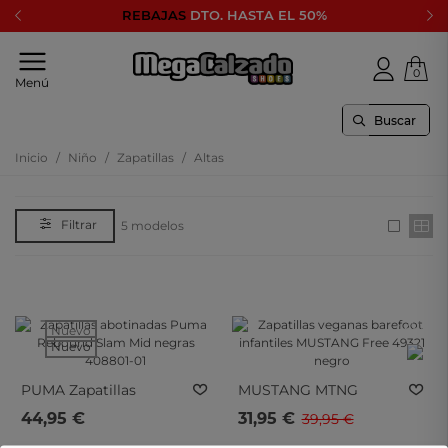
REBAJAS
DTO. HASTA EL 50%
0
Tu
Menú
tienda
online
de
calzado
Inicio
/
Niño
/
Zapatillas
/
Altas
Lee mas
Filtrar
5 modelos
- 20%
- 20%
Nuevo
Nuevo
PUMA
Zapatillas
MUSTANG MTNG
Abotinadas Puma
Zapatillas Veganas
44,95 €
31,95 €
39,95 €
Rebound Slam Mid
Barefoot Infantiles