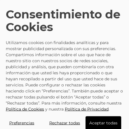
Negras 408801-01
MUSTANG Free 49321
Negro
Consentimiento de
- 20%
- 20%
- 20%
- 20%
Cookies
NIKE
Deportivas Nike
NIKE
Deportiva Blanca
Court Borough Mid 2
Nike Court Borough
59,84 €
59,84 €
74,95 €
74,95 €
Utilizamos cookies con finalidades analíticas y para
Infantiles
Mid 2 Kids
mostrar publicidad personalizada con sus preferencias.
Compartimos información sobre el uso que hace de
nuestro sitio con nuestros socios de redes sociales,
- 20%
publicidad y análisis, que pueden combinarla con otra
- 20%
información que usted les haya proporcionado o que
hayan recopilado a partir del uso que usted hace de sus
NIKE
Sneaker Nike
servicios. Puede configurar o rechazar las cookies
Court Borough Mid 2
59,95 €
haciendo click en “Preferencias”. También puede aceptar o
74,95 €
Blancas
rechazar todas pulsando el botón “Aceptar todas” o
“Rechazar todas”. Para más información, consulte nuestra
Política de Cookies
y nuestra
Política de Privacidad
.
SUSCRÍBETE A
NUESTRA NEWSLETTER
Preferencias
Rechazar todas
Aceptar todas