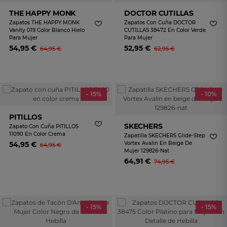
THE HAPPY MONK
DOCTOR CUTILLAS
Zapatos THE HAPPY MONK
Zapatos Con Cuña DOCTOR
Vanity 019 Color Blanco Hielo
CUTILLAS 38472 En Color Verde
Para Mujer
Para Mujer
54,95 €
52,95 €
64,95 €
62,95 €
- 15%
- 10%
PITILLOS
SKECHERS
Zapato Con Cuña PITILLOS
11090 En Color Crema
Zapatilla SKECHERS Glide-Step
54,95 €
Vortex Avalin En Beige De
64,95 €
Mujer 129826-Nat
64,91 €
74,95 €
- 15%
- 15%