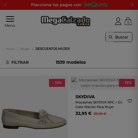
. HASTA EL 50%
Fracciona los pagos 
0
Tu
Menú
tienda
online
de
calzado
Inicio
/
Mujer
/
DESCUENTOS MUJER
1539 modelos
FILTRAR
Lee mas
Ofertas destacadas en
calzado de mujer
- 15%
- 15%
SKYDIVA
Mocasines SKYDIVA NPC + En
Color Marrón Para Mujer
32,95 €
39,95 €