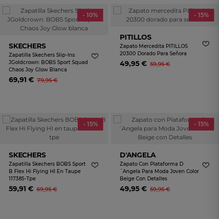
- 10%
- 15%
PITILLOS
SKECHERS
Zapato Mercedita PITILLOS
20300 Dorado Para Señora
Zapatilla Skechers Slip-Ins
JGoldcrown: BOBS Sport Squad
49,95 €
59,95 €
Chaos Joy Glow Blanca
69,91 €
79,95 €
- 15%
- 15%
SKECHERS
D'ANGELA
Zapatilla Skechers BOBS Sport
Zapato Con Plataforma D
B Flex Hi Flying HI En Taupe
´Angela Para Moda Joven Color
117385-Tpe
Beige Con Detalles
59,91 €
49,95 €
69,95 €
59,95 €