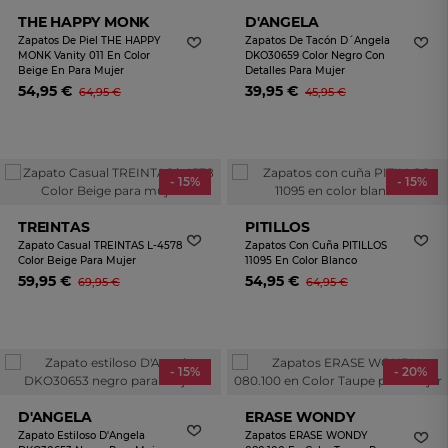
THE HAPPY MONK
D'ANGELA
Zapatos De Piel THE HAPPY
Zapatos De Tacón D´Angela
MONK Vanity 011 En Color
DKO30659 Color Negro Con
Beige En Para Mujer
Detalles Para Mujer
54,95 €
39,95 €
64,95 €
45,95 €
- 15%
- 15%
TREINTAS
PITILLOS
Zapato Casual TREINTAS L-4578
Zapatos Con Cuña PITILLOS
Color Beige Para Mujer
11095 En Color Blanco
59,95 €
54,95 €
69,95 €
64,95 €
- 15%
- 20%
D'ANGELA
ERASE WONDY
Zapato Estiloso D'Angela
Zapatos ERASE WONDY