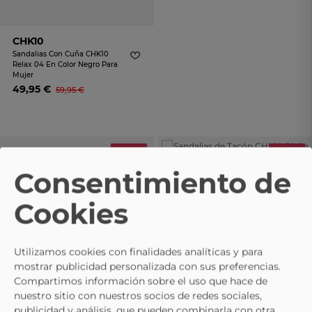
CHK10
Sandalias Con Cuña CHK10
Relax 04 En Color Negro Para
Mujer
49,95 €
59,95 €
- 15%
- 15%
Consentimiento de
CHK10
Sandalias De Tacón CHK10
Cookies
Binka 14 En Color Dorado Para
Mujer
42,95 €
49,95 €
Utilizamos cookies con finalidades analíticas y para
mostrar publicidad personalizada con sus preferencias.
Compartimos información sobre el uso que hace de
nuestro sitio con nuestros socios de redes sociales,
publicidad y análisis, que pueden combinarla con otra