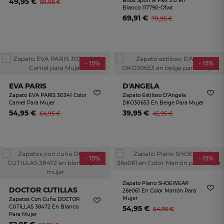
49,95 €
Bobs Sport B Flex 2.0 En
59,95 €
Blanco 117790-Ofwt
69,91 €
79,95 €
- 15%
- 15%
EVA PARIS
D'ANGELA
Zapato EVA PARIS 30341 Color
Zapato Estiloso D'Angela
Camel Para Mujer
DKO30653 En Beige Para Mujer
54,95 €
39,95 €
64,95 €
45,95 €
- 15%
- 15%
Zapato Plano SHOEWEAR
DOCTOR CUTILLAS
26e061 En Color Marrón Para
Mujer
Zapatos Con Cuña DOCTOR
CUTILLAS 38472 En Blanco
54,95 €
64,95 €
Para Mujer