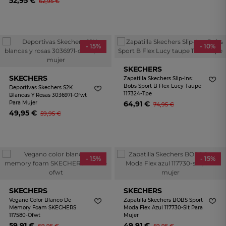
52,95 €
62,95 €
- 15%
- 10%
SKECHERS
SKECHERS
Zapatilla Skechers Slip-Ins:
Bobs Sport B Flex Lucy Taupe
Deportivas Skechers S2K
117324-Tpe
Blancas Y Rosas 303697l-Ofwt
Para Mujer
64,91 €
74,95 €
49,95 €
59,95 €
- 15%
- 15%
SKECHERS
SKECHERS
Vegano Color Blanco De
Zapatilla Skechers BOBS Sport
Memory Foam SKECHERS
Moda Flex Azul 117730-Slt Para
117580-Ofwt
Mujer
59,91 €
49,91 €