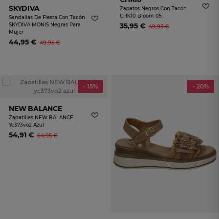
SKYDIVA
Zapatos Negros Con Tacón
CHK10 Bloom 05
Sandalias De Fiesta Con Tacón
SKYDIVA MONIS Negras Para
35,95 €
49,95 €
Mujer
44,95 €
49,95 €
- 15%
- 20%
NEW BALANCE
Zapatillas NEW BALANCE
Yc373vo2 Azul
54,91 €
64,95 €