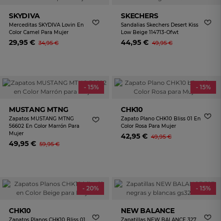
SKYDIVA
SKECHERS
Merceditas SKYDIVA Lovin En
Sandalias Skechers Desert Kiss
Color Camel Para Mujer
Low Beige 114713-Ofwt
29,95 €
44,95 €
34,95 €
49,95 €
- 15%
- 15%
MUSTANG MTNG
CHK10
Zapatos MUSTANG MTNG
Zapato Plano CHK10 Bliss 01 En
56602 En Color Marrón Para
Color Rosa Para Mujer
Mujer
42,95 €
49,95 €
49,95 €
59,95 €
- 20%
- 15%
CHK10
NEW BALANCE
Zapatos Planos CHK10 Bliss 01
Zapatillas NEW BALANCE 327