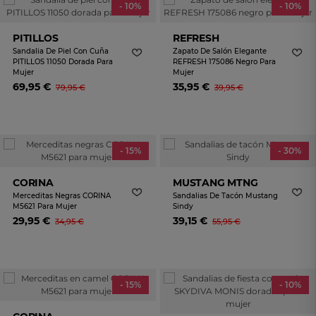
- 10%
- 10%
PITILLOS
REFRESH
Sandalia De Piel Con Cuña
Zapato De Salón Elegante
PITILLOS 11050 Dorada Para
REFRESH 175086 Negro Para
Mujer
Mujer
69,95 €
35,95 €
79,95 €
39,95 €
- 15%
- 30%
CORINA
MUSTANG MTNG
Merceditas Negras CORINA
Sandalias De Tacón Mustang
M5621 Para Mujer
Sindy
29,95 €
39,15 €
34,95 €
55,95 €
- 15%
- 10%