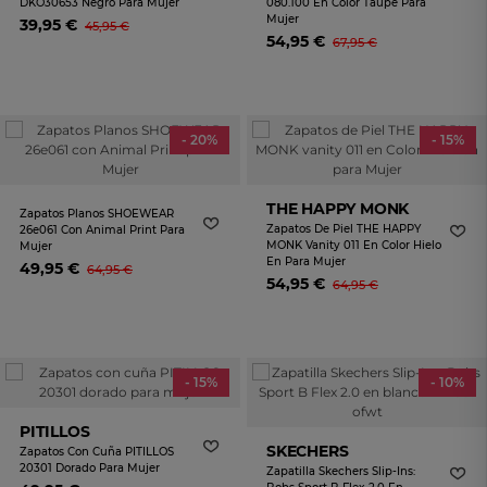
DKO30653 Negro Para Mujer
080.100 En Color Taupe Para
Mujer
39,95 €
45,95 €
54,95 €
67,95 €
- 20%
- 15%
THE HAPPY MONK
Zapatos Planos SHOEWEAR
Zapatos De Piel THE HAPPY
26e061 Con Animal Print Para
MONK Vanity 011 En Color Hielo
Mujer
En Para Mujer
49,95 €
64,95 €
54,95 €
64,95 €
- 15%
- 10%
PITILLOS
SKECHERS
Zapatos Con Cuña PITILLOS
20301 Dorado Para Mujer
Zapatilla Skechers Slip-Ins: