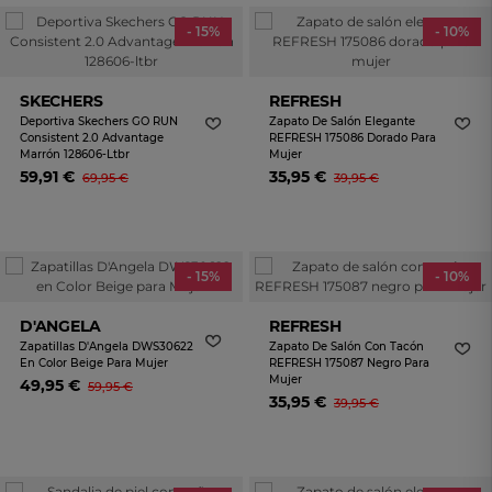
- 15%
- 10%
SKECHERS
REFRESH
Deportiva Skechers GO RUN
Zapato De Salón Elegante
Consistent 2.0 Advantage
REFRESH 175086 Dorado Para
Marrón 128606-Ltbr
Mujer
59,91 €
35,95 €
69,95 €
39,95 €
- 15%
- 10%
D'ANGELA
REFRESH
Zapatillas D'Angela DWS30622
Zapato De Salón Con Tacón
En Color Beige Para Mujer
REFRESH 175087 Negro Para
Mujer
49,95 €
59,95 €
35,95 €
39,95 €