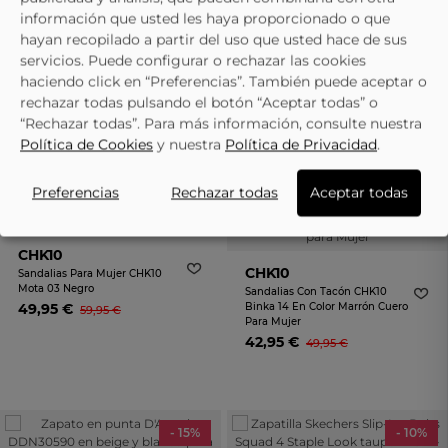
información que usted les haya proporcionado o que
hayan recopilado a partir del uso que usted hace de sus
CHK10
servicios. Puede configurar o rechazar las cookies
Sandalias Con Cuña CHIKA10
haciendo click en “Preferencias”. También puede aceptar o
Relax 04 En Color Camel Con
Detalles Para Mujer
rechazar todas pulsando el botón “Aceptar todas” o
49,95 €
59,95 €
“Rechazar todas”. Para más información, consulte nuestra
Política de Cookies
y nuestra
Política de Privacidad
.
Preferencias
Rechazar todas
Aceptar todas
- 15%
- 15%
CHK10
CHK10
Sandalias Para Mujer CHK10
Mota 03 Negro
Sandalias Con Tacón CHK10
49,95 €
Binka 14 En Color Marrón Cuero
59,95 €
Para Mujer
42,95 €
49,95 €
- 15%
- 10%