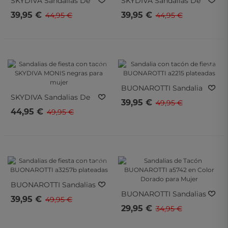
SKYDIVA
Sandalias De
SKYDIVA
Sandalias De
Fiesta Con Tacón
Fiesta Con Tacón
39,95 €
39,95 €
44,95 €
44,95 €
SKYDIVA Crush Negras
SKYDIVA Crush Doradas
Para Mujer
Para Mujer
- 10%
- 20%
- 10%
- 20%
BUONAROTTI
Sandalia
SKYDIVA
Sandalias De
Con Tacón De Fiesta
39,95 €
49,95 €
Fiesta Con Tacón
BUONAROTTI A2215
44,95 €
49,95 €
SKYDIVA MONIS Negras
Plateadas
Para Mujer
- 20%
- 15%
- 20%
- 15%
BUONAROTTI
Sandalias
BUONAROTTI
Sandalias
De Fiesta Con Tacón
39,95 €
49,95 €
De Tacón BUONAROTTI
BUONAROTTI A3257b
29,95 €
34,95 €
A5742 En Color Dorado
Plateadas
Para Mujer