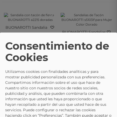
- 20%
- 20%
- 20%
- 20%
BUONAROTTI
Sandalia
BUONAROTTI
Sandalias
Con Tacón De Fiesta
39,95 €
49,95 €
De Tacón BUONAROTTI
BUONAROTTI A2215
39,95 €
49,95 €
Consentimiento de
S5103if Para Mujer Color
Doradas
Dorado
Cookies
- 15%
- 20%
- 15%
- 20%
Utilizamos cookies con finalidades analíticas y para
mostrar publicidad personalizada con sus preferencias.
BUONAROTTI
Sandalias
BUONAROTTI
Sandalias
Compartimos información sobre el uso que hace de
De Tacón BUONAROTTI
De Tacón BUONAROTTI
nuestro sitio con nuestros socios de redes sociales,
29,95 €
39,95 €
34,95 €
49,95 €
A5742 En Color Beige
S5103if Para Mujer Color
publicidad y análisis, que pueden combinarla con otra
Para Mujer
Plata
información que usted les haya proporcionado o que
hayan recopilado a partir del uso que usted hace de sus
servicios. Puede configurar o rechazar las cookies
- 20%
- 15%
- 20%
- 15%
haciendo click en “Preferencias”. También puede aceptar o