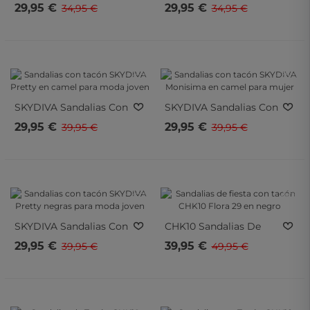
Tacón Elegantes
Tacón Elegantes
29,95 €
29,95 €
34,95 €
34,95 €
encontrar tu producto de una forma más sencilla. Envíos 24h-
SKYDIVA Brunch
SKYDIVA Brunch
72h.
Marrones
Negras
- 25%
- 25%
- 25%
- 25%
SKYDIVA
Sandalias Con
SKYDIVA
Sandalias Con
Tacón SKYDIVA Pretty
Tacón SKYDIVA
29,95 €
29,95 €
39,95 €
39,95 €
En Camel Para Moda
Monisima En Camel
Joven
Para Mujer
- 25%
- 20%
- 25%
- 20%
SKYDIVA
Sandalias Con
CHK10
Sandalias De
Tacón SKYDIVA Pretty
Fiesta Con Tacón CHK10
29,95 €
39,95 €
39,95 €
49,95 €
Negras Para Moda
Flora 29 En Negro
Joven
- 15%
- 15%