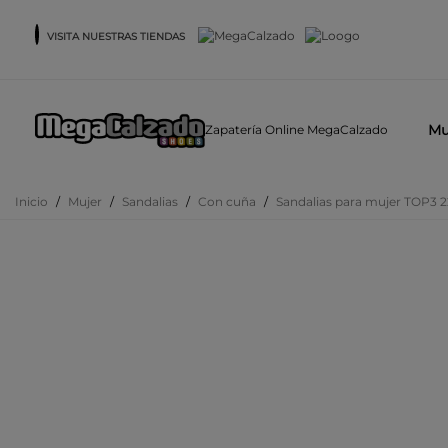
VISITA NUESTRAS TIENDAS
Mu
Zapatería Online MegaCalzado
Inicio
/
Mujer
/
Sandalias
/
Con cuña
/
Sandalias para mujer TOP3 