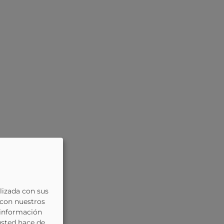
lizada con sus
 con nuestros
 información
usted hace de