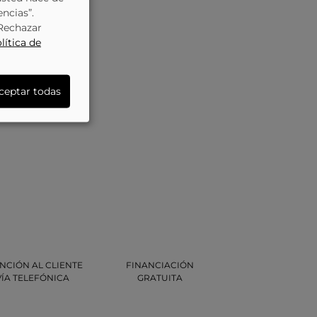
encias”.
“Rechazar
lítica de
ceptar todas
NCIÓN AL CLIENTE
FINANCIACIÓN
VÍA TELEFÓNICA
GRATUITA