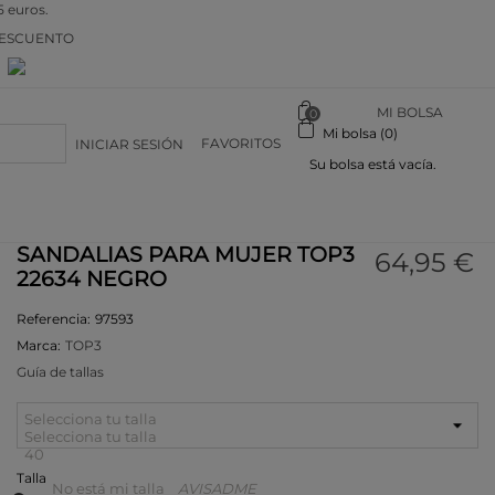
5 euros.
DESCUENTO
n
MI BOLSA
0
Mi bolsa (0)
FAVORITOS
INICIAR SESIÓN
Su bolsa está vacía.
SANDALIAS PARA MUJER TOP3
64,95 €
22634 NEGRO
Referencia:
97593
Marca:
TOP3
Guía de tallas
Selecciona tu talla
Selecciona tu talla
40
Talla
No está mi talla
AVISADME