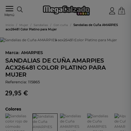
0
Tu
Menú
tienda
online
Inicio
/
Mujer
/
Sandalias
/
Con cuña
/
Sandalias de Cuña AMARPIES
de
acx26481 Color Platino para Mujer
calzado
Marca:
AMARPIES
SANDALIAS DE CUÑA AMARPIES
ACX26481 COLOR PLATINO PARA
MUJER
Referencia:
115865
29,95 €
Colores