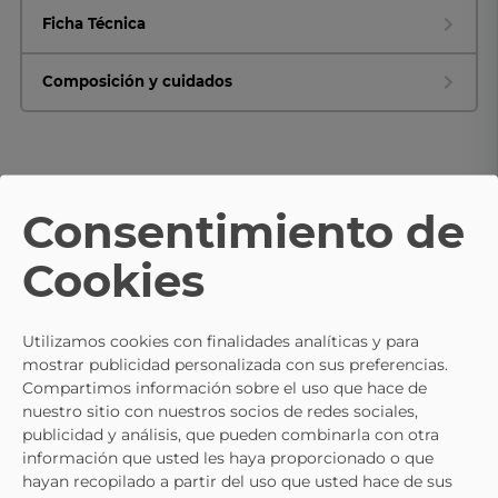
Ficha Técnica
Composición y cuidados
TE PUEDE INTERESAR
Consentimiento de
- 10%
Cookies
AMARPIES
AMARPIES
Sandalias Color Beige De Memory
Alpargatas Con Cuña AMARPIE
Sponge AMARPIES Amd30029
Acx26484 En Color Negro Para
35,95 €
29,95 €
Utilizamos cookies con finalidades analíticas y para
39,95 €
mostrar publicidad personalizada con sus preferencias.
Compartimos información sobre el uso que hace de
nuestro sitio con nuestros socios de redes sociales,
publicidad y análisis, que pueden combinarla con otra
información que usted les haya proporcionado o que
hayan recopilado a partir del uso que usted hace de sus