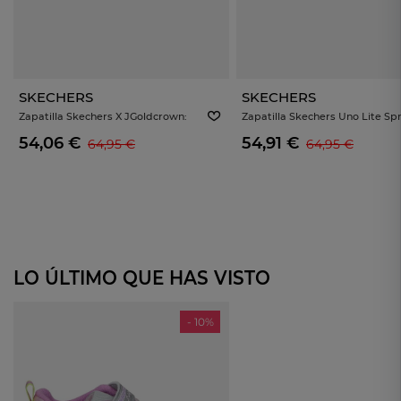
SKECHERS
SKECHERS
Zapatilla Skechers X JGoldcrown:
Zapatilla Skechers Uno Lite Sp
Uno Lite Negra
The Love Blanca 314064l-Wmn
54,06 €
54,91 €
64,95 €
64,95 €
LO ÚLTIMO QUE HAS VISTO
- 10%