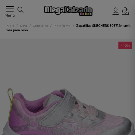
0
Tu
Menú
tienda
online
Inicio
/
Niña
/
Zapatillas
/
Plataforma
/
Zapatillas SKECHERS 303712n-smlt
de
rosa para niño
calzado
- 10%