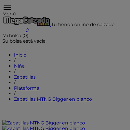
Menú
Tu tienda online de calzado
User icon
0
Mi bolsa (0)
Su bolsa está vacía.
Inicio
/
Niña
/
Zapatillas
/
Plataforma
/
Zapatillas MTNG Bigger en blanco
- 10%