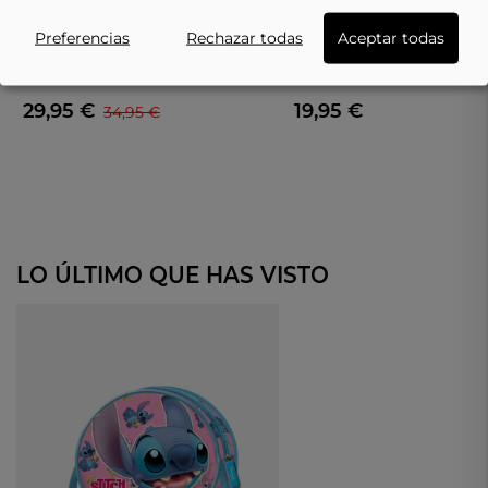
Preferencias
Rechazar todas
Aceptar todas
LEOMIL
KARACTERMANIA
Zapatillas Con Luces Lilo&Stitch De
Mochila Infantil Hello Kitty De
Leomil Moradas Ls001685
KARACTERMANIA 08329 Rosa
29,95 €
19,95 €
34,95 €
LO ÚLTIMO QUE HAS VISTO