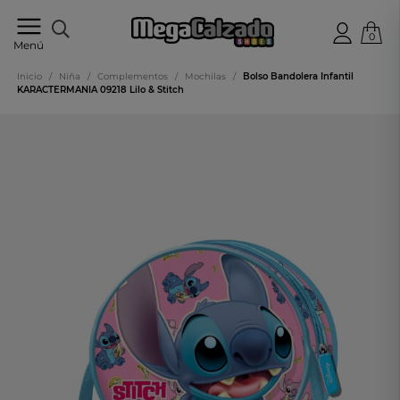
0
Tu
Menú
tienda
online
Inicio
/
Niña
/
Complementos
/
Mochilas
/
Bolso Bandolera Infantil
de
KARACTERMANIA 09218 Lilo & Stitch
calzado