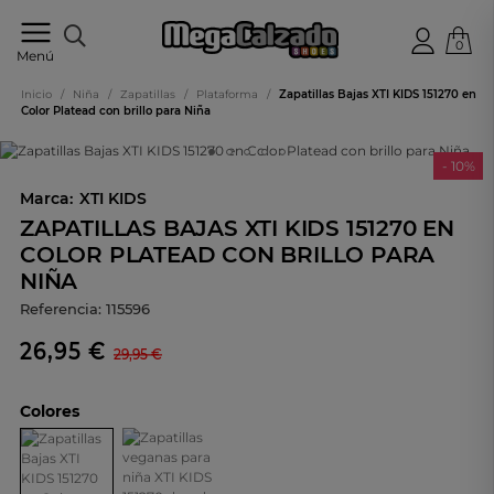
0
Tu
Menú
tienda
online
Inicio
/
Niña
/
Zapatillas
/
Plataforma
/
Zapatillas Bajas XTI KIDS 151270 en
de
Color Platead con brillo para Niña
calzado
- 10%
Marca:
XTI KIDS
ZAPATILLAS BAJAS XTI KIDS 151270 EN
COLOR PLATEAD CON BRILLO PARA
NIÑA
Referencia:
115596
26,95 €
29,95 €
Colores