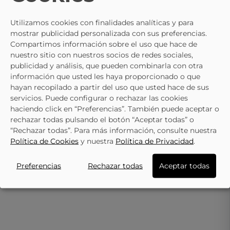
Utilizamos cookies con finalidades analíticas y para
mostrar publicidad personalizada con sus preferencias.
Compartimos información sobre el uso que hace de
TE PUEDE INTERESAR
nuestro sitio con nuestros socios de redes sociales,
publicidad y análisis, que pueden combinarla con otra
- 10%
información que usted les haya proporcionado o que
hayan recopilado a partir del uso que usted hace de sus
XTI KIDS
XTI KIDS
servicios. Puede configurar o rechazar las cookies
Zapatilla De Lona Con Plataforma
Zapatillas Veganas Para Niña X
haciendo click en “Preferencias”. También puede aceptar o
XTI KIDS 150853 Blanca
KIDS 151037 Beige
26,95 €
29,91 €
29,95 €
39,95 €
rechazar todas pulsando el botón “Aceptar todas” o
“Rechazar todas”. Para más información, consulte nuestra
Política de Cookies
y nuestra
Política de Privacidad
.
Preferencias
Rechazar todas
Aceptar todas