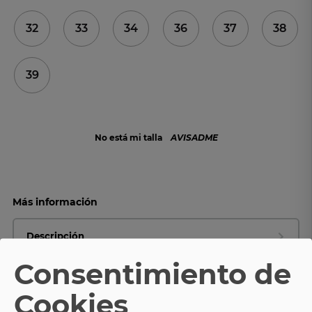
32
33
34
36
37
38
39
No está mi talla
AVISADME
Más información
Descripción
Consentimiento de
Ficha Técnica
Cookies
Composición y cuidados