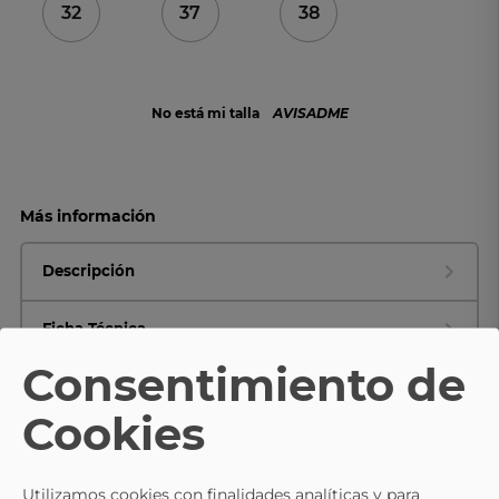
32
37
38
No está mi talla
AVISADME
Más información
Descripción
Ficha Técnica
Consentimiento de
Composición y cuidados
Cookies
TE PUEDE INTERESAR
Utilizamos cookies con finalidades analíticas y para