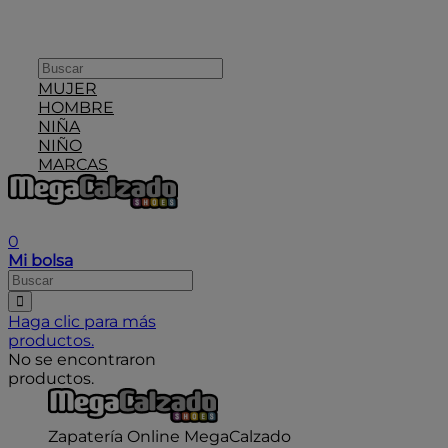
MUJER
HOMBRE
NIÑA
NIÑO
MARCAS
User icon
0
Mi bolsa
Haga clic para más
productos.
No se encontraron
productos.
Zapatería Online MegaCalzado