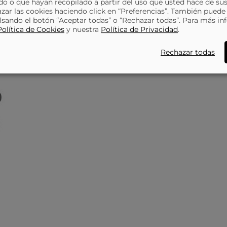
o o que hayan recopilado a partir del uso que usted hace de sus
azar las cookies haciendo click en “Preferencias”. También puede
lsando el botón “Aceptar todas” o “Rechazar todas”. Para más in
Política de Cookies
y nuestra
Política de Privacidad
.
Rechazar todas