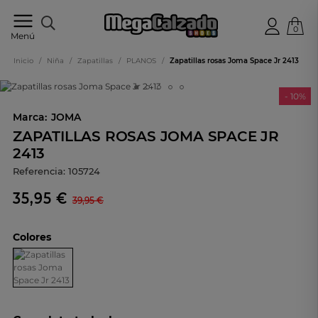
0
Tu
Menú
tienda
online
Inicio
/
Niña
/
Zapatillas
/
PLANOS
/
Zapatillas rosas Joma Space Jr 2413
de
calzado
- 10%
Marca:
JOMA
ZAPATILLAS ROSAS JOMA SPACE JR
2413
Referencia:
105724
35,95 €
39,95 €
Colores