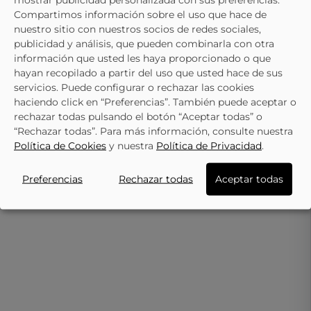
Compartimos información sobre el uso que hace de
- 15%
nuestro sitio con nuestros socios de redes sociales,
publicidad y análisis, que pueden combinarla con otra
JOMA
JOMA
información que usted les haya proporcionado o que
Zapatillas Para Niña JOMA Tornado
Zapatillas Con Luces Para Niña
hayan recopilado a partir del uso que usted hace de sus
JR 25 Junior JTORW2532V Blanco
JOMA Space Jr JSPACS2513V R
27,91 €
39,95 €
32,95 €
servicios. Puede configurar o rechazar las cookies
haciendo click en “Preferencias”. También puede aceptar o
rechazar todas pulsando el botón “Aceptar todas” o
“Rechazar todas”. Para más información, consulte nuestra
Política de Cookies
y nuestra
Política de Privacidad
.
Preferencias
Rechazar todas
Aceptar todas