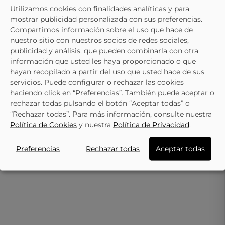
Utilizamos cookies con finalidades analíticas y para
TE PUEDE INTERESAR
mostrar publicidad personalizada con sus preferencias.
Compartimos información sobre el uso que hace de
nuestro sitio con nuestros socios de redes sociales,
- 40%
publicidad y análisis, que pueden combinarla con otra
CHK10
información que usted les haya proporcionado o que
CHK10
Zapatillas CHK10 City Kids 40
hayan recopilado a partir del uso que usted hace de sus
Zapatillas Cómodo De Niño CHK10
Negras
22,95 €
25,95 €
servicios. Puede configurar o rechazar las cookies
City Kids 33 Color Azul
19,95 €
32,95 €
haciendo click en “Preferencias”. También puede aceptar o
rechazar todas pulsando el botón “Aceptar todas” o
“Rechazar todas”. Para más información, consulte nuestra
Política de Cookies
y nuestra
Política de Privacidad
.
Preferencias
Rechazar todas
Aceptar todas