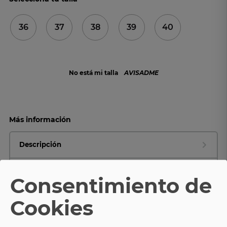
36
37
38
39
40
No está mi talla
AVISADME
Más información
Descripción
Ficha Técnica
Consentimiento de
Composición y cuidados
Cookies