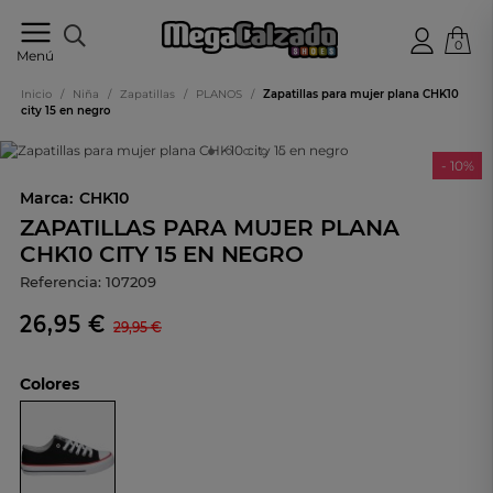
0
Tu
Menú
tienda
online
Inicio
/
Niña
/
Zapatillas
/
PLANOS
/
Zapatillas para mujer plana CHK10
de
city 15 en negro
calzado
- 10%
Marca:
CHK10
ZAPATILLAS PARA MUJER PLANA
CHK10 CITY 15 EN NEGRO
Referencia:
107209
26,95 €
29,95 €
Colores