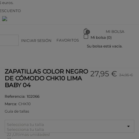
5 euros.
DESCUENTO
n
MI BOLSA
0
Mi bolsa (0)
FAVORITOS
INICIAR SESIÓN
Su bolsa está vacía.
ZAPATILLAS COLOR NEGRO
27,95 €
34,95 €
DE CÓMODO CHK10 LIMA
BABY 04
Referencia:
102066
Marca:
CHK10
Guía de tallas
Selecciona tu talla
Selecciona tu talla
22
¡Últimas unidades!