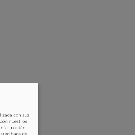
lizada con sus
 con nuestros
 información
usted hace de