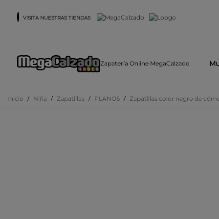
VISITA NUESTRAS TIENDAS
Mu
Zapatería Online MegaCalzado
Inicio
/
Niña
/
Zapatillas
/
PLANOS
/
Zapatillas color negro de có