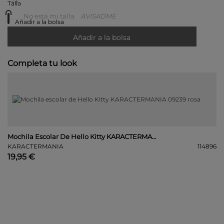
23
Talla
No está mi talla
AVISADME
Añadir a la bolsa
Añadir a la bolsa
Completa tu look
Mochila Escolar De Hello Kitty KARACTERMANIA 09239 Rosa
KARACTERMANIA
114896
19,95 €