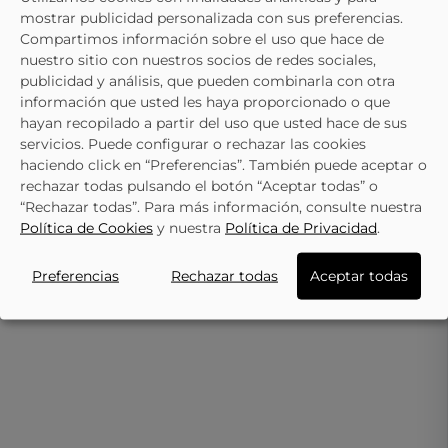
TE PUEDE INTERESAR
mostrar publicidad personalizada con sus preferencias.
Compartimos información sobre el uso que hace de
nuestro sitio con nuestros socios de redes sociales,
publicidad y análisis, que pueden combinarla con otra
LEOMIL
LEOMIL
información que usted les haya proporcionado o que
Zapatillas SONIC LEOMIL SC000075
LEOMIL Azul Mb001915 Zapatill
hayan recopilado a partir del uso que usted hace de sus
Azules
Para Niño
29,95 €
24,91 €
34,95 €
servicios. Puede configurar o rechazar las cookies
haciendo click en “Preferencias”. También puede aceptar o
rechazar todas pulsando el botón “Aceptar todas” o
“Rechazar todas”. Para más información, consulte nuestra
Política de Cookies
y nuestra
Política de Privacidad
.
Preferencias
Rechazar todas
Aceptar todas