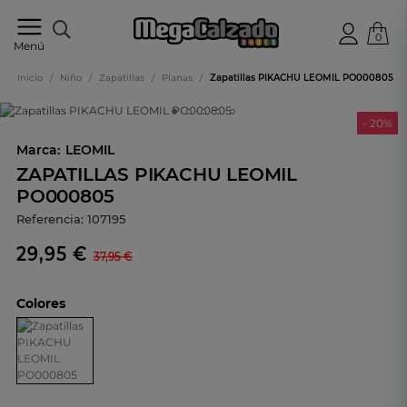
0
Tu
Menú
tienda
online
Inicio
/
Niño
/
Zapatillas
/
Planas
/
Zapatillas PIKACHU LEOMIL PO000805
de
calzado
- 20%
Marca:
LEOMIL
ZAPATILLAS PIKACHU LEOMIL
PO000805
Referencia:
107195
29,95 €
37,95 €
Colores