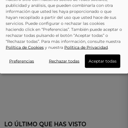
7040 Beige Con Dibujos
Blancas Y Rosas
25,95 €
19,95 €
publicidad y análisis, que pueden combinarla con otra
información que usted les haya proporcionado o que
hayan recopilado a partir del uso que usted hace de sus
servicios. Puede configurar o rechazar las cookies
haciendo click en “Preferencias”. También puede aceptar o
rechazar todas pulsando el botón “Aceptar todas” o
“Rechazar todas”. Para más información, consulte nuestra
Política de Cookies
y nuestra
Política de Privacidad
.
Preferencias
Rechazar todas
Aceptar todas
LO ÚLTIMO QUE HAS VISTO