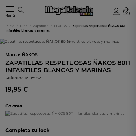
0
Tu
Menú
tienda
online
Inicio
/
Niña
/
Zapatillas
/
PLANOS
/
Zapatillas respetuosas ÑAKOS 8011
de
infantiles blancas y marinas
calzado
Marca:
ÑAKOS
ZAPATILLAS RESPETUOSAS ÑAKOS 8011
INFANTILES BLANCAS Y MARINAS
Referencia:
115932
19,95 €
Colores
Completa tu look