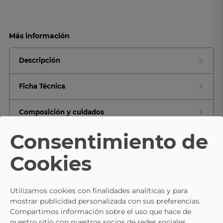
Más información
Descripción
Ficha Técnica
Composición y cuidados
Consentimiento de
Cookies
TE PUEDE INTERESAR
Utilizamos cookies con finalidades analíticas y para
mostrar publicidad personalizada con sus preferencias.
ÑAKOS
ÑAKOS
Compartimos información sobre el uso que hace de
Zapatillas Altas Para Niña ÑAKOS
Zapatillas Respetuosas ÑAKOS 
nuestro sitio con nuestros socios de redes sociales,