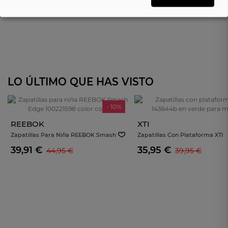
LO ÚLTIMO QUE HAS VISTO
- 10%
REEBOK
XTI
Zapatillas Para Niña REEBOK Smash
Zapatillas Con Plataforma XTI
Edge 100221598 Color Coral
143644b En Verde Para Mujer
39,91 €
35,95 €
44,95 €
39,95 €