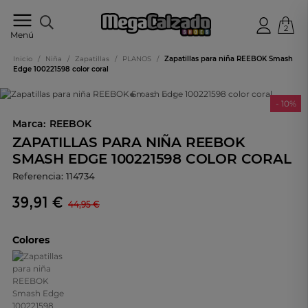
2
Tu
Menú
tienda
online
Inicio
/
Niña
/
Zapatillas
/
PLANOS
/
Zapatillas para niña REEBOK Smash
de
Edge 100221598 color coral
calzado
- 10%
Marca:
REEBOK
ZAPATILLAS PARA NIÑA REEBOK
SMASH EDGE 100221598 COLOR CORAL
Referencia:
114734
39,91 €
44,95 €
Colores