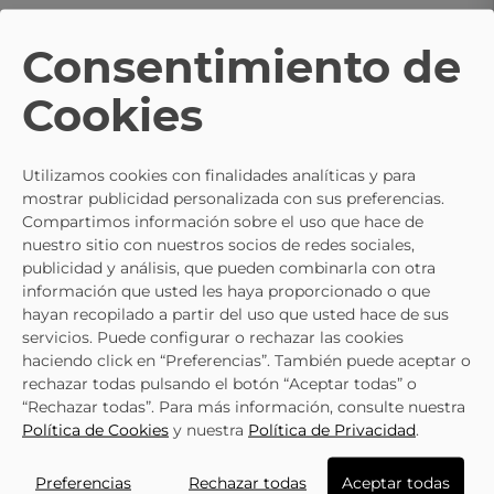
Consentimiento de
TE PUEDE INTERESAR
Cookies
- 15%
REEBOK
REEBOK
Zapatillas Para Niña REEBOK
Zapatillas REEBOK Royal Classi
Utilizamos cookies con finalidades analíticas y para
100046411 Blanco
Jogger 3.0 Blancas Y Lila
mostrar publicidad personalizada con sus preferencias.
28,41 €
34,95 €
32,95 €
Compartimos información sobre el uso que hace de
nuestro sitio con nuestros socios de redes sociales,
publicidad y análisis, que pueden combinarla con otra
información que usted les haya proporcionado o que
hayan recopilado a partir del uso que usted hace de sus
servicios. Puede configurar o rechazar las cookies
haciendo click en “Preferencias”. También puede aceptar o
rechazar todas pulsando el botón “Aceptar todas” o
“Rechazar todas”. Para más información, consulte nuestra
Política de Cookies
y nuestra
Política de Privacidad
.
Preferencias
Rechazar todas
Aceptar todas