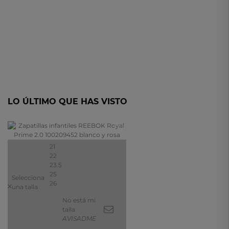
LO ÚLTIMO QUE HAS VISTO
- 15%
21
22
23.5
25
Selecciona
26
una talla
No está mi
talla
AVISADME