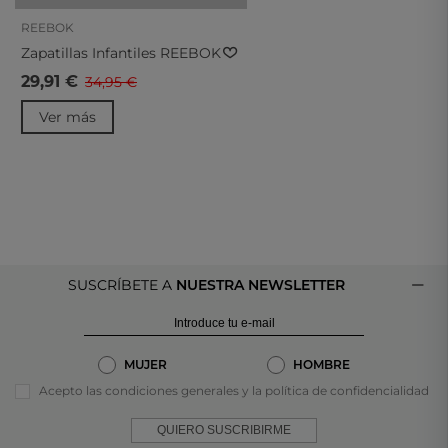
REEBOK
Zapatillas Infantiles REEBOK
Royal Prime 2.0 100209452
29,91 €
34,95 €
Blanco Y Rosa
Ver más
SUSCRÍBETE A
NUESTRA NEWSLETTER
MUJER
HOMBRE
Acepto las condiciones generales y la política de confidencialidad
QUIERO SUSCRIBIRME