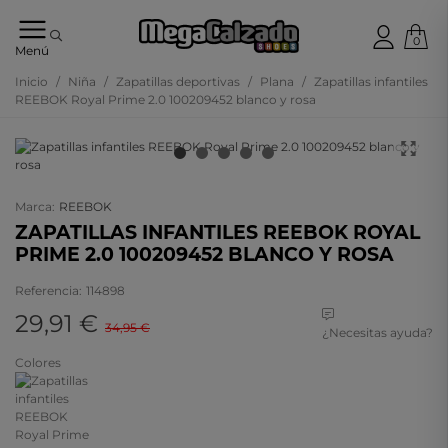
0
Tu
Menú
tienda
online
Inicio
/
Niña
/
Zapatillas deportivas
/
Plana
/
Zapatillas infantiles
de
REEBOK Royal Prime 2.0 100209452 blanco y rosa
calzado
- 15%
Marca:
REEBOK
ZAPATILLAS INFANTILES REEBOK ROYAL
PRIME 2.0 100209452 BLANCO Y ROSA
Referencia:
114898
29,91 €
34,95 €
¿Necesitas ayuda?
Colores