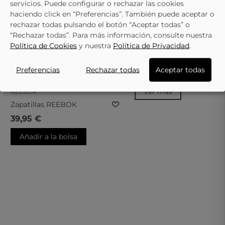
una talla
servicios. Puede configurar o rechazar las cookies
No está mi
31
haciendo click en “Preferencias”. También puede aceptar o
talla
Selecciona
32
AVISADME
una talla
rechazar todas pulsando el botón “Aceptar todas” o
33
34
“Rechazar todas”. Para más información, consulte nuestra
Política de Cookies
y nuestra
Política de Privacidad
.
REEBOK
No está mi
talla
Deportivas Reebok Royal
AVISADME
Preferencias
Rechazar todas
Aceptar todas
Prime 100246246 Infantil
31,84 €
34,95 €
Blancas
Ver más
REEBOK
Zapatillas REEBOK
100200971 Rojo Para Niño
39,95 €
Añadir a la bolsa