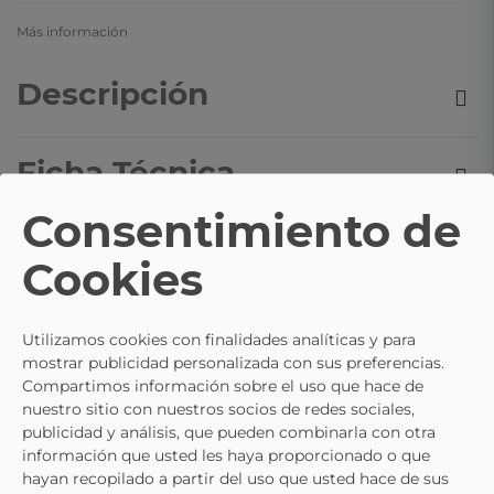
Más información
Descripción
Ficha Técnica
Consentimiento de
Composición y cuidados
Cookies
TE PUEDE INTERESAR
Utilizamos cookies con finalidades analíticas y para
mostrar publicidad personalizada con sus preferencias.
Compartimos información sobre el uso que hace de
nuestro sitio con nuestros socios de redes sociales,
27
29
publicidad y análisis, que pueden combinarla con otra
28
31
información que usted les haya proporcionado o que
29
32
Selecciona
hayan recopilado a partir del uso que usted hace de sus
30