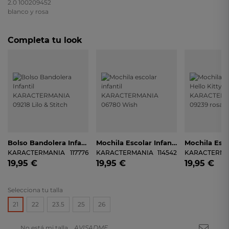
Completa tu look
Bolso Bandolera Infantil KARACTERMANIA 09218 Lilo & Stitch
Mochila Escolar Infantil KARACTERMANIA 06780 Wish
KARACTERMANIA
117776
KARACTERMANIA
114542
KARACTERMA
19,95 €
19,95 €
19,95 €
Selecciona tu talla
21
22
23.5
25
26
No está mi talla
AVISADME