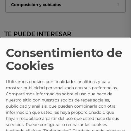
Composición y cuidados
TE PUEDE INTERESAR
Consentimiento de
- 10%
NEW BALANCE
NEW BALANCE
Cookies
Zapatillas NEW BALANCE 327
Zapatillas Para Hombre NEW
Blancas Y Azul Marinas Ws327kb
BALANCE WS327KC Negro
116,95 €
129,95 €
129,95 €
Utilizamos cookies con finalidades analíticas y para
mostrar publicidad personalizada con sus preferencias.
Compartimos información sobre el uso que hace de
nuestro sitio con nuestros socios de redes sociales,
publicidad y análisis, que pueden combinarla con otra
información que usted les haya proporcionado o que
hayan recopilado a partir del uso que usted hace de sus
servicios. Puede configurar o rechazar las cookies
haciendo click en “Preferencias”. También puede aceptar o