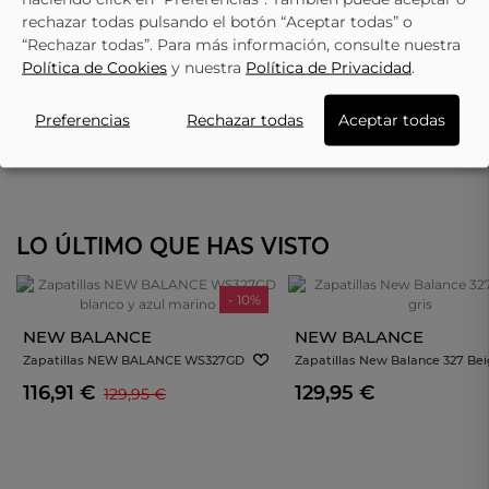
rechazar todas pulsando el botón “Aceptar todas” o
“Rechazar todas”. Para más información, consulte nuestra
Política de Cookies
y nuestra
Política de Privacidad
.
Preferencias
Rechazar todas
Aceptar todas
LO ÚLTIMO QUE HAS VISTO
- 10%
NEW BALANCE
NEW BALANCE
Zapatillas NEW BALANCE WS327GD
Zapatillas New Balance 327 Bei
Blanco Y Azul Marino
Gris
116,91 €
129,95 €
129,95 €