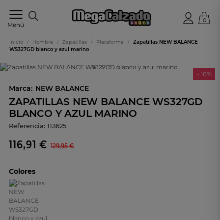
0
Tu
Menú
tienda
online
Inicio
/
Hombre
/
Zapatillas
/
Plataforma
/
Zapatillas NEW BALANCE
de
WS327GD blanco y azul marino
calzado
- 10%
Marca:
NEW BALANCE
ZAPATILLAS NEW BALANCE WS327GD
BLANCO Y AZUL MARINO
Referencia:
113625
116,91 €
129,95 €
Colores