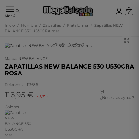
0
Tu
Menú
tienda
online
Inicio
/
Hombre
/
Zapatillas
/
Plataforma
/
Zapatillas NEW
de
BALANCE 530 U530CRA rosa
calzado
- 10%
Marca:
NEW BALANCE
ZAPATILLAS NEW BALANCE 530 U530CRA
ROSA
Referencia:
113636
116,95 €
129,95 €
¿Necesitas ayuda?
Colores