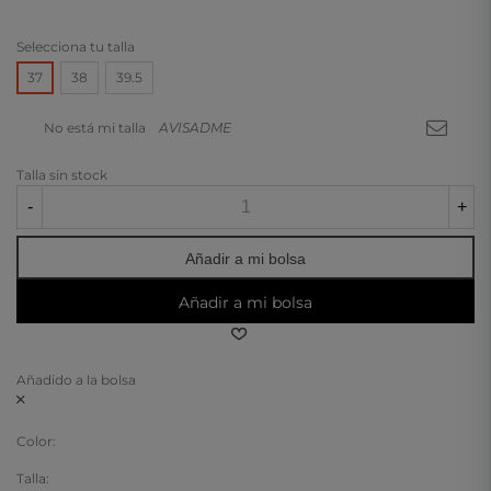
Selecciona tu talla
37
38
39.5
No está mi talla
AVISADME
Talla sin stock
-
+
Añadir a mi bolsa
Añadir a mi bolsa
Añadido a la bolsa
Color:
Talla: