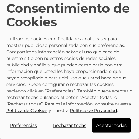
Consentimiento de
- 5%
Cookies
36
37
37
39
38
40
Selecciona
39.5
42.5
Utilizamos cookies con finalidades analíticas y para
una talla
41.5
mostrar publicidad personalizada con sus preferencias.
No está mi
42
Selecciona
talla
Compartimos información sobre el uso que hace de
43
una talla
AVISADME
44
nuestro sitio con nuestros socios de redes sociales,
45
publicidad y análisis, que pueden combinarla con otra
información que usted les haya proporcionado o que
NEW BALANCE
No está mi
hayan recopilado a partir del uso que usted hace de sus
talla
Zapatillas NEW BALANCE
servicios. Puede configurar o rechazar las cookies
AVISADME
327 Blancas Y Azul Marin
116,95 €
129,95 €
haciendo click en “Preferencias”. También puede aceptar o
Ws327kb
rechazar todas pulsando el botón “Aceptar todas” o
Ver más
NEW BALANCE
“Rechazar todas”. Para más información, consulte nuestra
Deportivas NEW BALANCE
Política de Cookies
y nuestra
Política de Privacidad
.
Fresh Foam 520 V9
64,84 €
69,95 €
M520LK9 Negras
Preferencias
Rechazar todas
Aceptar todas
Añadir a la bolsa