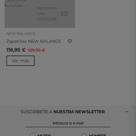
Selecciona
una talla
No está mi
talla
AVISADME
NEW BALANCE
Zapatillas NEW BALANCE
530 U530CRA Rosa
116,95 €
129,95 €
Ver más
SUSCRÍBETE A
NUESTRA NEWSLETTER
MUJER
HOMBRE