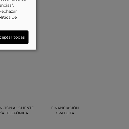
encias”.
“Rechazar
lítica de
ceptar todas
NCIÓN AL CLIENTE
FINANCIACIÓN
VÍA TELEFÓNICA
GRATUITA