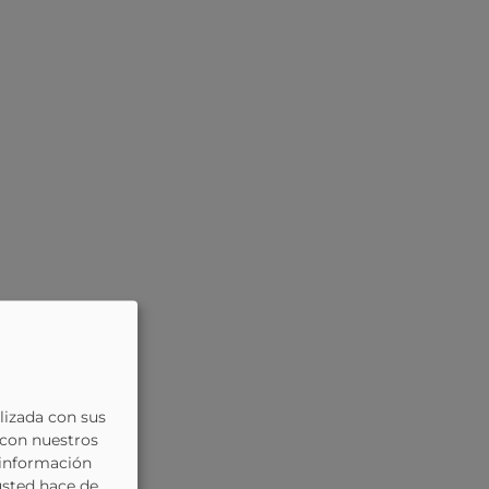
lizada con sus
 con nuestros
 información
usted hace de