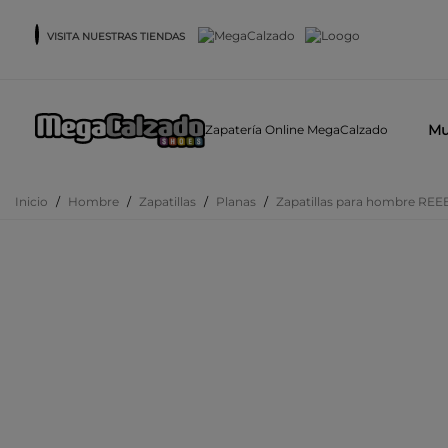
VISITA NUESTRAS TIENDAS
Mu
Zapatería Online MegaCalzado
Inicio
/
Hombre
/
Zapatillas
/
Planas
/
Zapatillas para hombre REE