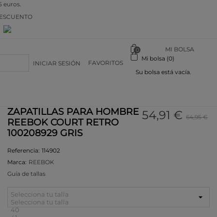
5 euros.
DESCUENTO
n
MI BOLSA
0
Mi bolsa (0)
FAVORITOS
INICIAR SESIÓN
Su bolsa está vacía.
ZAPATILLAS PARA HOMBRE
54,91 €
64,95 €
REEBOK COURT RETRO
100208929 GRIS
Referencia:
114902
Marca:
REEBOK
Guía de tallas
Selecciona tu talla
Selecciona tu talla
40