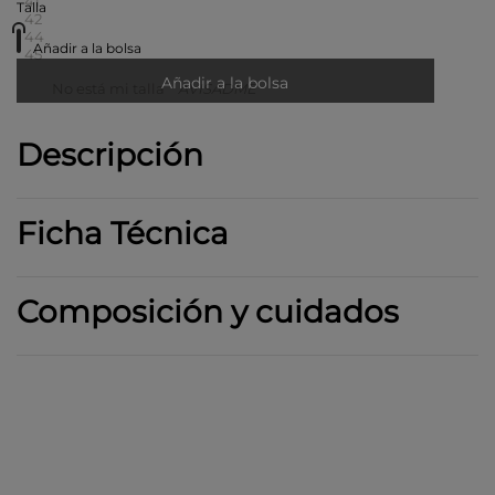
41
Talla
42
44
Añadir a la bolsa
45
Añadir a la bolsa
No está mi talla
AVISADME
Descripción
Ficha Técnica
Composición y cuidados