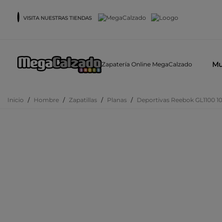
VISITA NUESTRAS TIENDAS
Mu
Zapatería Online MegaCalzado
Inicio
/
Hombre
/
Zapatillas
/
Planas
/
Deportivas Reebok GL1100 1