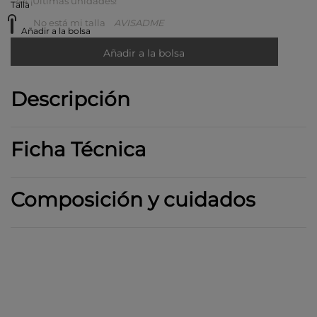
44
¡Últimas unidades!
Talla
No está mi talla
AVISADME
Añadir a la bolsa
Añadir a la bolsa
Descripción
Ficha Técnica
Composición y cuidados