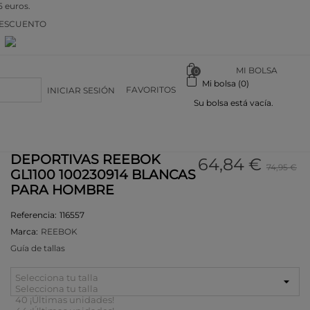
5 euros.
DESCUENTO
n
MI BOLSA
0
Mi bolsa (0)
FAVORITOS
INICIAR SESIÓN
Su bolsa está vacía.
DEPORTIVAS REEBOK
64,84 €
74,95 €
GL1100 100230914 BLANCAS
PARA HOMBRE
Referencia:
116557
Marca:
REEBOK
Guía de tallas
Selecciona tu talla
Selecciona tu talla
40
¡Últimas unidades!