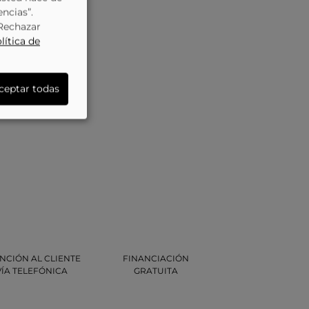
encias”.
“Rechazar
lítica de
ceptar todas
NCIÓN AL CLIENTE
FINANCIACIÓN
VÍA TELEFÓNICA
GRATUITA