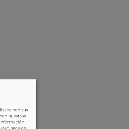
lizada con sus
 con nuestros
 información
usted hace de