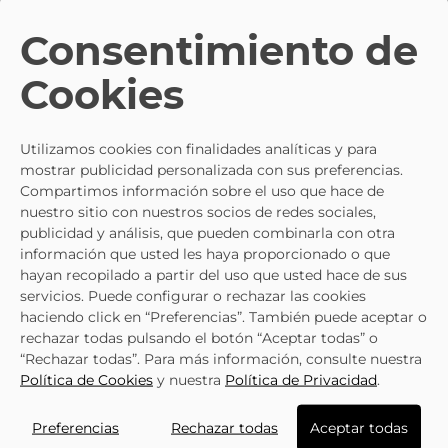
TE PUEDE INTERESAR
Consentimiento de
Cookies
- 10%
NIKE
NIKE
Zapatillas NIKE Dx7616-001 Negro
Zapatillas Para Niño Plana NIK
Utilizamos cookies con finalidades analíticas y para
Para Niño
Fb7578-400 En Azul
35,95 €
35,95 €
39,95 €
39,95 €
mostrar publicidad personalizada con sus preferencias.
Compartimos información sobre el uso que hace de
nuestro sitio con nuestros socios de redes sociales,
publicidad y análisis, que pueden combinarla con otra
información que usted les haya proporcionado o que
hayan recopilado a partir del uso que usted hace de sus
servicios. Puede configurar o rechazar las cookies
haciendo click en “Preferencias”. También puede aceptar o
rechazar todas pulsando el botón “Aceptar todas” o
“Rechazar todas”. Para más información, consulte nuestra
Política de Cookies
y nuestra
Política de Privacidad
.
Preferencias
Rechazar todas
Aceptar todas