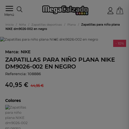
3
Tu
Menú
tienda
online
Inicio
/
Niña
/
Zapatillas deportivas
/
Plana
/
Zapatillas para niño plana
de
NIKE dm9026-002 en negro
calzado
- 10%
Marca:
NIKE
ZAPATILLAS PARA NIÑO PLANA NIKE
DM9026-002 EN NEGRO
Referencia:
108886
40,95 €
44,95 €
Colores