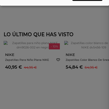
LO ÚLTIMO QUE HAS VISTO
- 10%
NIKE
NIKE
Zapatillas Para Niño Plana NIKE
Zapatillas Color Blanco De Sne
Dm9026-002 En Negro
NIKE Dv5456-109
40,95 €
54,84 €
44,95 €
64,95 €