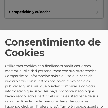
Composición y cuidados
TE PUEDE INTERESAR
Consentimiento de
- 10%
Cookies
Mocasines Negros Baerchi 468
Zapatos Negros Para Caballero
58,45 €
64,95 €
Baerchi 2631
49,45 €
54,95 €
Utilizamos cookies con finalidades analíticas y para
mostrar publicidad personalizada con sus preferencias.
Compartimos información sobre el uso que hace de
nuestro sitio con nuestros socios de redes sociales,
publicidad y análisis, que pueden combinarla con otra
información que usted les haya proporcionado o que
hayan recopilado a partir del uso que usted hace de sus
servicios. Puede configurar o rechazar las cookies
haciendo click en “Preferencias”. También puede aceptar o