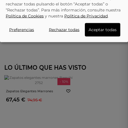
rechazar todas pulsando el botón “Aceptar todas” o
“Rechazar todas”. Para más información, consulte nuestra
Política de Cookies
y nuestra
Política de Privacidad
.
Preferencias
Rechazar todas
Aceptar todas
LO ÚLTIMO QUE HAS VISTO
- 10%
Zapatos Elegantes Marrones
Baerchi 2752
67,45 €
74,95 €