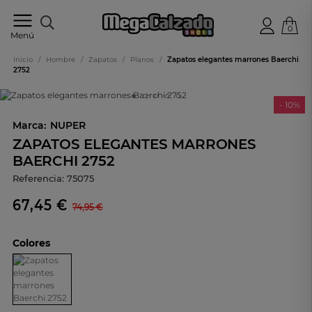
0
Tu
Menú
tienda
online
Inicio
/
Hombre
/
Zapatos
/
Planos
/
Zapatos elegantes marrones Baerchi
de
2752
calzado
- 10%
Marca:
NUPER
ZAPATOS ELEGANTES MARRONES
BAERCHI 2752
Referencia:
75075
67,45 €
74,95 €
Colores