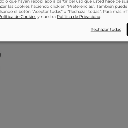
o o que hayan recopilado a partir del uso que usted hace de sus
azar las cookies haciendo click en “Preferencias”. También puede
lsando el botón “Aceptar todas” o “Rechazar todas”. Para más in
Política de Cookies
y nuestra
Política de Privacidad
.
Rechazar todas