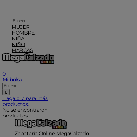
MUJER
HOMBRE
NIÑA
NIÑO
MARCAS
User icon
0
Mi bolsa
Haga clic para más
productos.
No se encontraron
productos.
Zapatería Online MegaCalzado