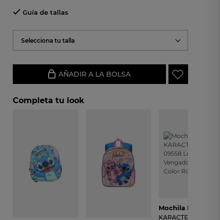
Guía de tallas
Selecciona tu talla
AÑADIR A LA BOLSA
Completa tu look
Mochila Infantil KARACT
KARACTERMANIA
1177