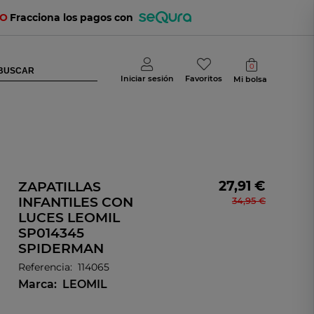
TO
Fracciona los pagos con
0
Iniciar sesión
Favoritos
Mi bolsa
27,91 €
ZAPATILLAS
INFANTILES CON
34,95 €
LUCES LEOMIL
SP014345
SPIDERMAN
Referencia:
114065
Marca:
LEOMIL