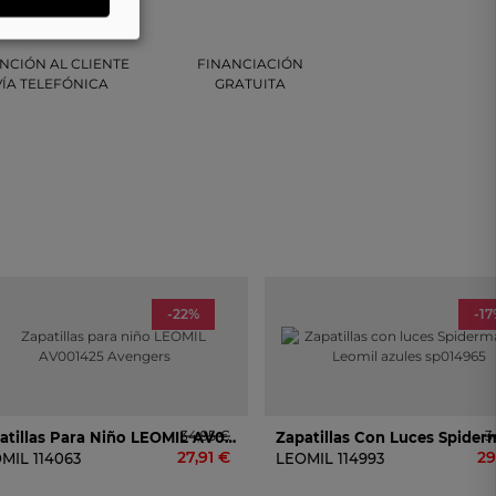
NCIÓN AL CLIENTE
FINANCIACIÓN
VÍA TELEFÓNICA
GRATUITA
-22%
-1
34,95 €
3
Zapatillas Para Niño LEOMIL AV001425 Avengers
27,91 €
29
OMIL
114063
LEOMIL
114993