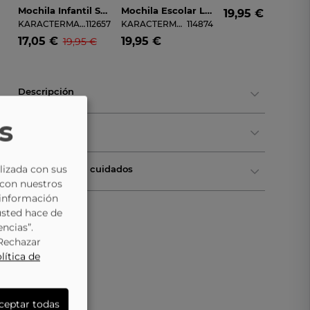
Mochila Infantil Stitch KARACTERMANIA 07669
Mochila Escolar Lilo&Stitch De KARACTERMANIA 07670 Azul Y Rosa
19,95 €
KARACTERMANIA
112657
KARACTERMANIA
114874
17,05 €
19,95 €
19,95 €
Descripción
s
Ficha Técnica
lizada con sus
Composición y cuidados
 con nuestros
 información
usted hace de
encias”.
“Rechazar
lítica de
ceptar todas