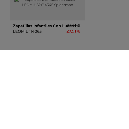
34,95 €
Zapatillas Infantiles Con Luces LEOMIL SP014345 Spiderman
27,91 €
LEOMIL
114065