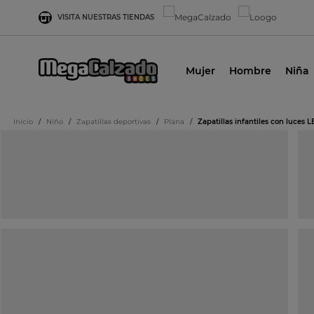
VISITA NUESTRAS TIENDAS
Mujer
Hombre
Niña
Inicio
/
Niño
/
Zapatillas deportivas
/
Plana
/
Zapatillas infantiles con luce