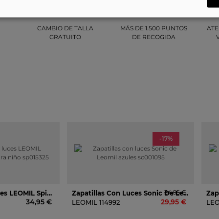
CAMBIO DE TALLA
MÁS DE 1.500 PUNTOS
ATE
GRATUITO
DE RECOGIDA
-17%
34,95 €
Zapatillas Con Luces LEOMIL Spiderman Rojas Para Niño Sp015325
Zapatillas Con Luces Sonic De Leomil Azules Sc001095
34,95 €
29,95 €
LEOMIL
114992
LE