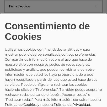
Ficha Técnica
Composición y cuidados
Consentimiento de
Preguntas
Cookies
Utilizamos cookies con finalidades analíticas y para
TE PUEDE INTERESAR
mostrar publicidad personalizada con sus preferencias.
Compartimos información sobre el uso que hace de
nuestro sitio con nuestros socios de redes sociales,
- 10%
publicidad y análisis, que pueden combinarla con otra
información que usted les haya proporcionado o que
SKECHERS
SKECHERS
hayan recopilado a partir del uso que usted hace de sus
Zapatillas Para Hombre Plana SK
servicios. Puede configurar o rechazar las cookies
Zapatillas Para Hombre SKECHERS Slip-
118424-Tpe En Taupe
71,95 €
79,95 €
haciendo click en “Preferencias”. También puede aceptar o
Ins: BOBS Sport Squad 4 Direct Step
71,95 €
79,95 €
rechazar todas pulsando el botón “Aceptar todas” o
118424-BLK Negro
“Rechazar todas”. Para más información, consulte nuestra
Política de Cookies
y nuestra
Política de Privacidad
.