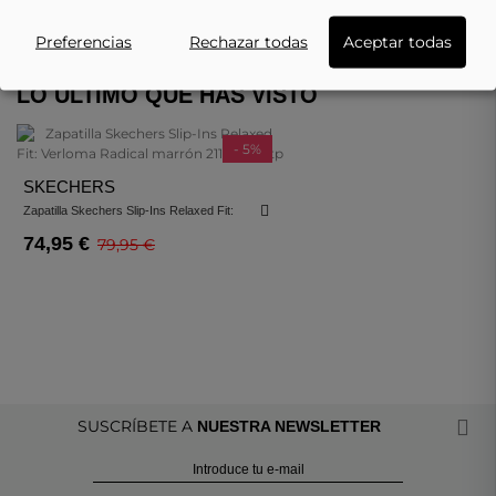
Preferencias
Rechazar todas
Aceptar todas
LO ÚLTIMO QUE HAS VISTO
- 5%
SKECHERS
Zapatilla Skechers Slip-Ins Relaxed Fit:
Verloma Radical Marrón 211370-Dktp
74,95 €
79,95 €
SUSCRÍBETE A
NUESTRA NEWSLETTER