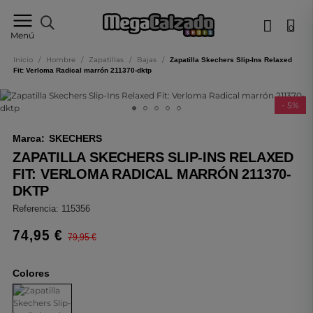
0
Tu
Menú
tienda
online
Inicio
/
Hombre
/
Zapatillas
/
Bajas
/
Zapatilla Skechers Slip-Ins Relaxed
de
Fit: Verloma Radical marrón 211370-dktp
calzado
- 5%
Marca:
SKECHERS
ZAPATILLA SKECHERS SLIP-INS RELAXED
FIT: VERLOMA RADICAL MARRÓN 211370-
DKTP
Referencia:
115356
74,95 €
79,95 €
Colores