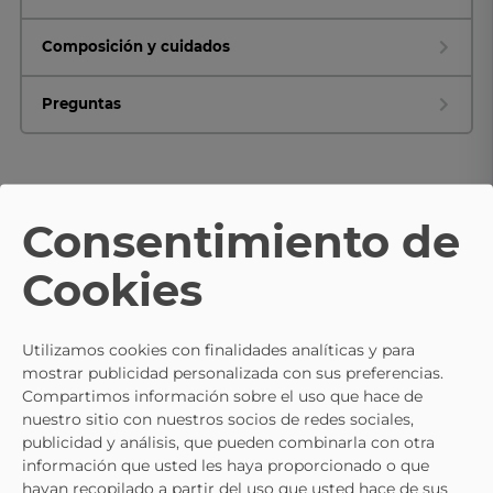
Composición y cuidados
Preguntas
TE PUEDE INTERESAR
Consentimiento de
Cookies
SKECHERS
SKECHERS
Zapato Skechers Relaxed Fit: 
Utilizamos cookies con finalidades analíticas y para
Zapatillas Veganas Para Hombre
Canyon Redwick Negro Para
57,95 €
64,95 €
mostrar publicidad personalizada con sus preferencias.
SKECHERS Slip-Ins RF: Slade Quinto
Hombre
79,95 €
Compartimos información sobre el uso que hace de
210810-BLU Azul Marino
nuestro sitio con nuestros socios de redes sociales,
publicidad y análisis, que pueden combinarla con otra
información que usted les haya proporcionado o que
hayan recopilado a partir del uso que usted hace de sus