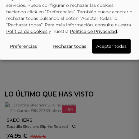
servicios. Puede configurar o rechazar las cookies
haciendo click en “Preferencias”. También puede aceptar o
rechazar todas pulsando el botón “Aceptar todas” o
“Rechazar todas”. Para más información, consulte nuestra
Política de Cookies
y nuestra
Política de Privacidad
.
Preferencias
Rechazar todas
Aceptar todas
LO ÚLTIMO QUE HAS VISTO
- 5%
SKECHERS
Zapatilla Skechers Slip-Ins Relaxed
Fit: Garner Ellis 211369-Olv En Verde
74,95 €
79,95 €