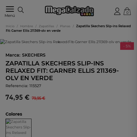
0
Tu
Menú
tienda
online
Inicio
/
Hombre
/
Zapatillas
/
Planas
/
Zapatilla Skechers Slip-ins Relaxed
de
Fit: Garner Ellis 211369-olv en verde
calzado
- 5%
Marca:
SKECHERS
ZAPATILLA SKECHERS SLIP-INS
RELAXED FIT: GARNER ELLIS 211369-
OLV EN VERDE
Referencia:
115527
74,95 €
79,95 €
Colores