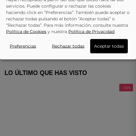
servicios. Puede configurar o rechazar las cookies
SKECHERS
haciendo click en “Preferencias”. También puede aceptar o
rechazar todas pulsando el botón “Aceptar todas” o
Zapatillas SKECHERS 303552l-Bbk Negro Para Niño
“Rechazar todas”. Para más información, consulte nuestra
33,16 €
39,95 €
Política de Cookies
y nuestra
Política de Privacidad
.
Preferencias
Rechazar todas
Aceptar todas
LO ÚLTIMO QUE HAS VISTO
- 10%