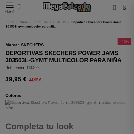
0
Tu
Menú
tienda
online
Inicio
/
Niña
/
Zapatillas
/
PLANOS
/
Deportivas Skechers Power Jams
de
303503l-gymt multicolor para niña
calzado
- 10%
Marca:
SKECHERS
DEPORTIVAS SKECHERS POWER JAMS
303503L-GYMT MULTICOLOR PARA NIÑA
Referencia:
114499
39,95 €
44,95 €
Colores
Completa tu look