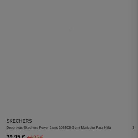
SKECHERS
Deportivas Skechers Power Jams 303503l-Gymt Multicolor Para Niña
39,95 €
44,95 €