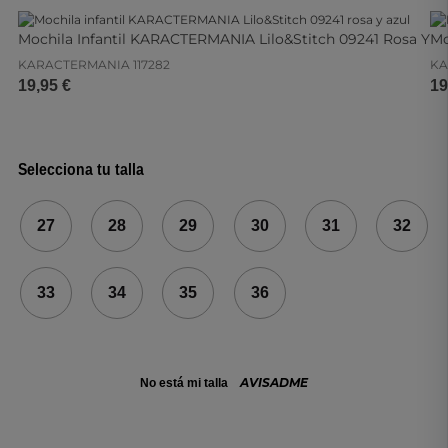
Mochila Infantil KARACTERMANIA Lilo&Stitch 09241 Rosa Y
Mo
Azul
09
KARACTERMANIA
117282
KA
19,95 €
19
Selecciona tu talla
27
28
29
30
31
32
33
34
35
36
AVISADME
No está mi talla