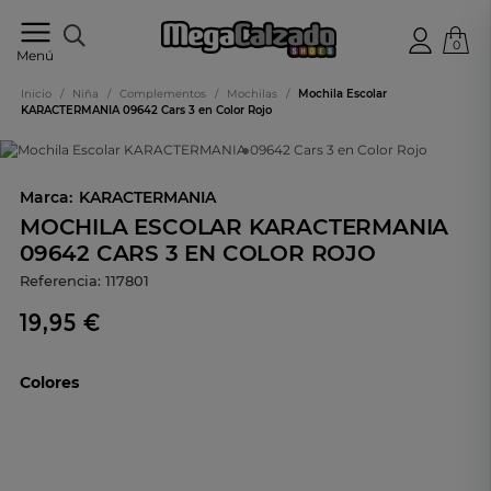
0
Tu
Menú
tienda
online
Inicio
/
Niña
/
Complementos
/
Mochilas
/
Mochila Escolar
de
KARACTERMANIA 09642 Cars 3 en Color Rojo
calzado
Marca:
KARACTERMANIA
MOCHILA ESCOLAR KARACTERMANIA
09642 CARS 3 EN COLOR ROJO
Referencia:
117801
19,95 €
Colores