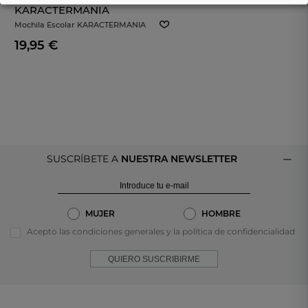
KARACTERMANIA
Mochila Escolar KARACTERMANIA
09642 Cars 3 En Color Rojo
19,95 €
SUSCRÍBETE A
NUESTRA NEWSLETTER
MUJER
HOMBRE
Acepto las condiciones generales y la política de confidencialidad
QUIERO SUSCRIBIRME