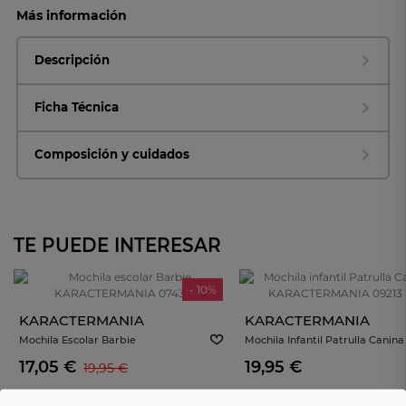
Más información
Descripción
Ficha Técnica
Composición y cuidados
TE PUEDE INTERESAR
- 10%
KARACTERMANIA
KARACTERMANIA
Mochila Escolar Barbie
Mochila Infantil Patrulla Canin
KARACTERMANIA 07438
KARACTERMANIA 09213 Rosa
17,05 €
19,95 €
19,95 €