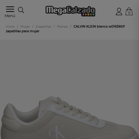
0
Tu
Menú
tienda
online
Inicio
/
Mujer
/
Zapatillas
/
Planos
/
CALVIN KLEIN blanco w016360lf
de
zapatillas para mujer
calzado