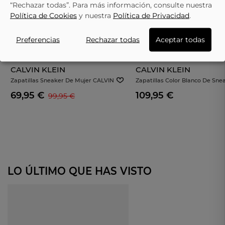
“Rechazar todas”. Para más información, consulte nuestra
Política de Cookies
y nuestra
Política de Privacidad
.
Preferencias
Rechazar todas
Aceptar todas
CALVIN KLEIN
CALVIN KLEIN
Zapatillas Sneaker De Mujer CALVIN
Zapatillas Color Blanco De Sne
KLEIN 14420gb Color Blanco
CALVIN KLEIN W0161601w
69,95 €
109,95 €
99,95 €
LO ÚLTIMO QUE HAS VISTO