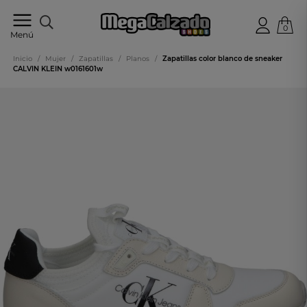
0
Tu
Menú
tienda
online
Inicio
/
Mujer
/
Zapatillas
/
Planos
/
Zapatillas color blanco de sneaker
de
CALVIN KLEIN w0161601w
calzado