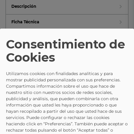
Descripción
Ficha Técnica
Composición y cuidados
Consentimiento de
Cookies
TE PUEDE INTERESAR
Utilizamos cookies con finalidades analíticas y para
mostrar publicidad personalizada con sus preferencias.
- 10%
Compartimos información sobre el uso que hace de
nuestro sitio con nuestros socios de redes sociales,
CALVIN KLEIN
CALVIN KLEIN
publicidad y análisis, que pueden combinarla con otra
Zapatillas Sneaker De Mujer CALVIN
Zapatillas CALVIN KLEIN W0144
información que usted les haya proporcionado o que
KLEIN 144201u Color Rosa
Rosa Para Mujer
89,95 €
99,95 €
99,95 €
hayan recopilado a partir del uso que usted hace de sus
servicios. Puede configurar o rechazar las cookies
haciendo click en “Preferencias”. También puede aceptar o
rechazar todas pulsando el botón “Aceptar todas” o