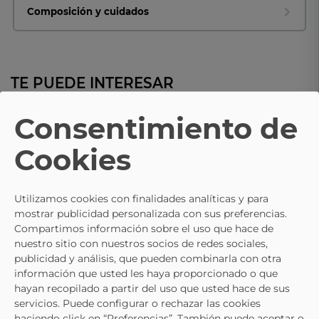
Composición y cuidados
TE PUEDE INTERESAR
Consentimiento de
- 25%
CALVIN KLEIN
CALVIN KLEIN
Cookies
Zapatillas Para Hombre CALVIN
Zapatillas Negras CALVIN KLEI
KLEIN M012850GJ Negro
Hm0hm022410gj Para Hombre
74,91 €
89,95 €
99,95 €
99,95 €
Utilizamos cookies con finalidades analíticas y para
mostrar publicidad personalizada con sus preferencias.
Compartimos información sobre el uso que hace de
nuestro sitio con nuestros socios de redes sociales,
publicidad y análisis, que pueden combinarla con otra
información que usted les haya proporcionado o que
hayan recopilado a partir del uso que usted hace de sus
servicios. Puede configurar o rechazar las cookies
haciendo click en “Preferencias”. También puede aceptar o