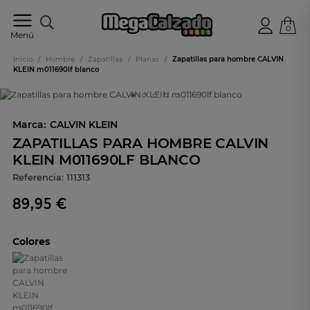
0
Tu
Menú
tienda
online
Inicio
/
Hombre
/
Zapatillas
/
Planas
/
Zapatillas para hombre CALVIN
de
KLEIN m011690lf blanco
calzado
Marca:
CALVIN KLEIN
ZAPATILLAS PARA HOMBRE CALVIN
KLEIN M011690LF BLANCO
Referencia:
111313
89,95 €
Colores