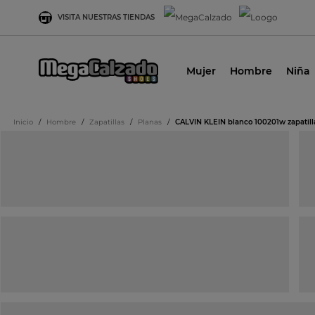
VISITA NUESTRAS TIENDAS
Mujer
Hombre
Niña
Inicio
/
Hombre
/
Zapatillas
/
Planas
/
CALVIN KLEIN blanco 100201w zapatil