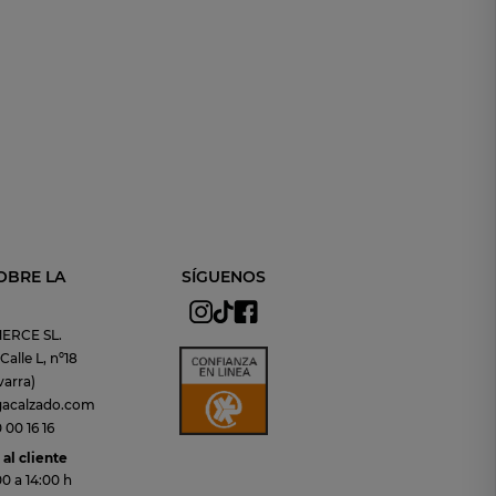
OBRE LA
SÍGUENOS
ERCE SL.
alle L, nº18
arra)
gacalzado.com
00 16 16
al cliente
00 a 14:00 h