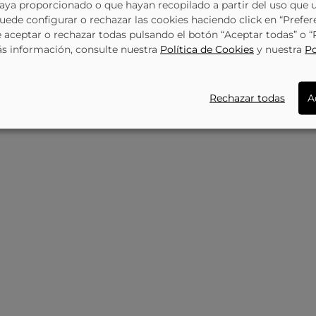
haya proporcionado o que hayan recopilado a partir del uso que 
109,95 €
109,95 €
Zapatillas Calvin Klein 55301T En Blanco
Zapatillas Color Negro De Sneaker CALVIN KLEIN 8850gm
Puede configurar o rechazar las cookies haciendo click en “Prefer
99,95 €
99,95 €
874
CALVIN KLEIN
105879
CAL
aceptar o rechazar todas pulsando el botón “Aceptar todas” o 
ás información, consulte nuestra
Política de Cookies
y nuestra
Po
Rechazar todas
A