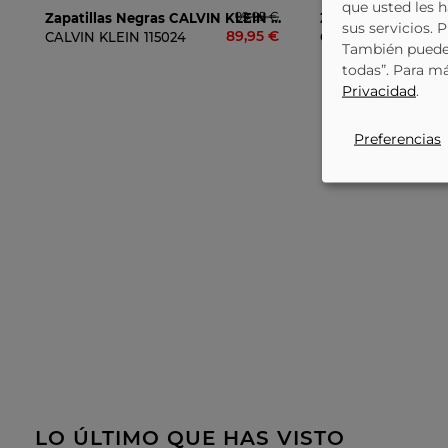
que usted les 
99,95 €
Zapatillas Negras CALVIN KLEIN Hm0hm022410gj Para Hombre
sus servicios. 
89,95 €
CALVIN KLEIN
115024
CALVIN KLEIN
105
También puede 
todas”. Para m
Privacidad
.
Preferencias
LO ÚLTIMO QUE HAS VISTO