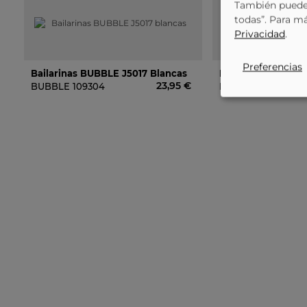
También puede 
todas”. Para m
Privacidad
.
Preferencias
Bailarinas BUBBLE J5017 Blancas
Bailarinas BUBBLE
23,95 €
BUBBLE
109304
BUBBLE
109306