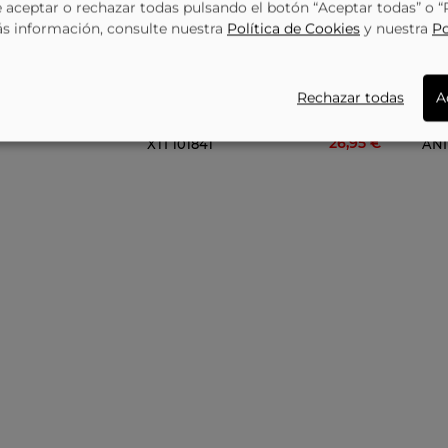
aceptar o rechazar todas pulsando el botón “Aceptar todas” o 
-13%
ás información, consulte nuestra
Política de Cookies
y nuestra
Po
Rechazar todas
A
 J5017 Doradas
23,95 €
29,95 €
Bailarinas Para Niña Plana XTI 150451 En Blanco
26,95 €
XTI
101841
AN