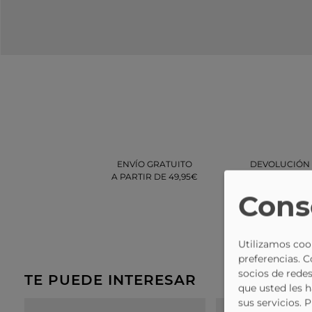
ENVÍO GRATUITO
DEVOLUCIÓN
A PARTIR DE 49,95€
GRATUITA
EN TIENDA
Cons
Utilizamos cook
preferencias. 
socios de redes
TE PUEDE INTERESAR
que usted les 
sus servicios. 