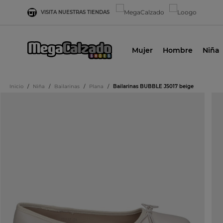
VISITA NUESTRAS TIENDAS
Mujer
Hombre
Niña
Inicio
/
Niña
/
Bailarinas
/
Plana
/
Bailarinas BUBBLE J5017 beige