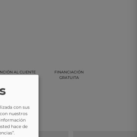
NCIÓN AL CLIENTE
FINANCIACIÓN
VÍA TELEFÓNICA
GRATUITA
s
lizada con sus
 con nuestros
 información
usted hace de
encias”.