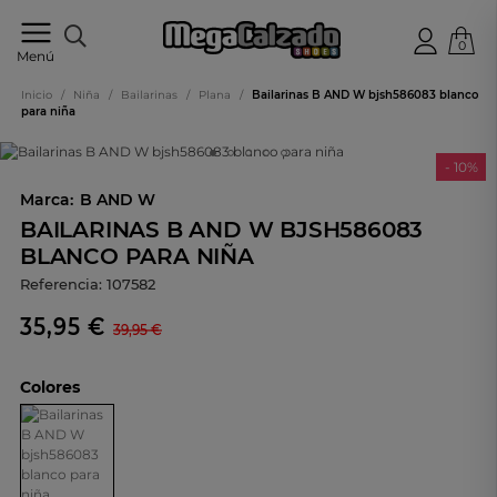
0
Tu
Menú
tienda
online
Inicio
/
Niña
/
Bailarinas
/
Plana
/
Bailarinas B AND W bjsh586083 blanco
de
para niña
calzado
- 10%
Marca:
B AND W
BAILARINAS B AND W BJSH586083
BLANCO PARA NIÑA
Referencia:
107582
35,95 €
39,95 €
Colores