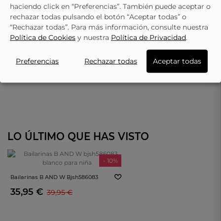
haciendo click en “Preferencias”. También puede aceptar o
rechazar todas pulsando el botón “Aceptar todas” o
“Rechazar todas”. Para más información, consulte nuestra
BUBBLE
Política de Cookies
y nuestra
Política de Privacidad
.
Bailarinas BUBBLE J5017 Beige
Preferencias
Rechazar todas
Aceptar todas
23,95 €
LO ÚLTIMO QUE HAS VISTO
- 10%
Bailarinas B AND W Bjsh586083
Blanco Para Niña
35,95 €
39,95 €