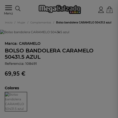
0
Tu
Menú
tienda
online
Inicio
/
Mujer
/
Complementos
/
Bolso bandolera CARAMELO 50431.5 azul
de
calzado
Marca:
CARAMELO
BOLSO BANDOLERA CARAMELO
50431.5 AZUL
Referencia:
108491
69,95 €
Colores