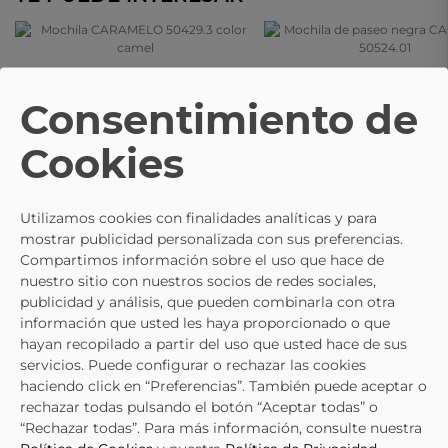
CARAMELO
CARAMELO
Mochila CARAMELO 50429.3 Color
Mochila De Paseo Negra CAR
Consentimiento de
Camel
50524.01
64,95 €
49,20 €
61,50 €
Cookies
Utilizamos cookies con finalidades analíticas y para
mostrar publicidad personalizada con sus preferencias.
Compartimos información sobre el uso que hace de
nuestro sitio con nuestros socios de redes sociales,
publicidad y análisis, que pueden combinarla con otra
información que usted les haya proporcionado o que
hayan recopilado a partir del uso que usted hace de sus
servicios. Puede configurar o rechazar las cookies
haciendo click en “Preferencias”. También puede aceptar o
rechazar todas pulsando el botón “Aceptar todas” o
“Rechazar todas”. Para más información, consulte nuestra