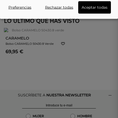
Preferencias
Rechazar todas
Aceptar todas
LO ÚLTIMO QUE HAS VISTO
CARAMELO
Bolso CARAMELO 50430.8 Verde
69,95 €
SUSCRÍBETE A
NUESTRA NEWSLETTER
MUJER
HOMBRE