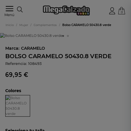
0
Tu
Menú
tienda
online
Inicio
/
Mujer
/
Complementos
/
Bolso CARAMELO 50430.8 verde
de
calzado
Marca:
CARAMELO
BOLSO CARAMELO 50430.8 VERDE
Referencia:
108493
69,95 €
Colores
Selecciona tu talla