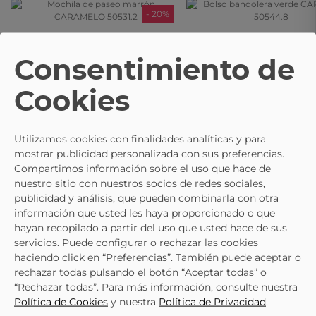
- 20%
CARAMELO
CARAMELO
Mochila De Paseo Marrón
Bolso Bandolera Verde CARA
Consentimiento de
CARAMELO 50531.2
50544.8
55,60 €
51,60 €
69,50 €
64,50 €
Cookies
Utilizamos cookies con finalidades analíticas y para
mostrar publicidad personalizada con sus preferencias.
Compartimos información sobre el uso que hace de
nuestro sitio con nuestros socios de redes sociales,
publicidad y análisis, que pueden combinarla con otra
información que usted les haya proporcionado o que
hayan recopilado a partir del uso que usted hace de sus
servicios. Puede configurar o rechazar las cookies
haciendo click en “Preferencias”. También puede aceptar o
rechazar todas pulsando el botón “Aceptar todas” o
“Rechazar todas”. Para más información, consulte nuestra
Política de Cookies
y nuestra
Política de Privacidad
.