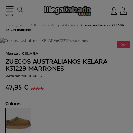
0
Tu
Menú
tienda
online
Inicio
/
Mujer
/
Botines
/
Con plataforma
/
Zuecos australianos KELARA
de
K31229 marrones
calzado
- 20%
Marca:
KELARA
ZUECOS AUSTRALIANOS KELARA
K31229 MARRONES
Referencia:
106855
47,95 €
59,95 €
Colores