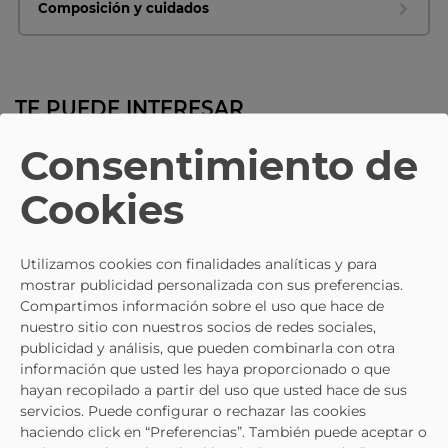
Composición y cuidados
TE PUEDE INTERESAR
Consentimiento de
- 20%
CHK10
REFRESH
Cookies
Botines De Tacón CHK10 Pilar 28
Botines De Tacón En Taupe RE
Negros Para Mujer
172125 Para Mujer
47,95 €
44,95 €
59,95 €
49,95 €
Utilizamos cookies con finalidades analíticas y para
mostrar publicidad personalizada con sus preferencias.
Compartimos información sobre el uso que hace de
nuestro sitio con nuestros socios de redes sociales,
publicidad y análisis, que pueden combinarla con otra
información que usted les haya proporcionado o que
hayan recopilado a partir del uso que usted hace de sus
servicios. Puede configurar o rechazar las cookies
haciendo click en “Preferencias”. También puede aceptar o