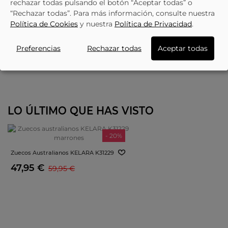
rechazar todas pulsando el botón “Aceptar todas” o
“Rechazar todas”. Para más información, consulte nuestra
Política de Cookies
y nuestra
Política de Privacidad
.
Preferencias
Rechazar todas
Aceptar todas
LO ÚLTIMO QUE HAS VISTO
- 20%
Zuecos Australianos KELARA K31229
Marrones
47,95 €
59,95 €