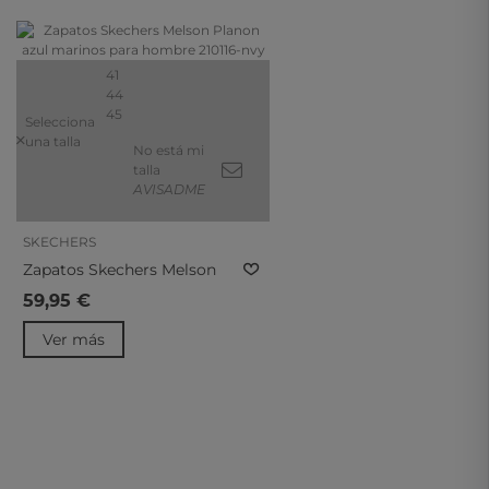
41
44
45
Selecciona
una talla
No está mi
talla
AVISADME
SKECHERS
Zapatos Skechers Melson
Planon Azul Marinos Para
59,95 €
Hombre 210116-Nvy
Ver más