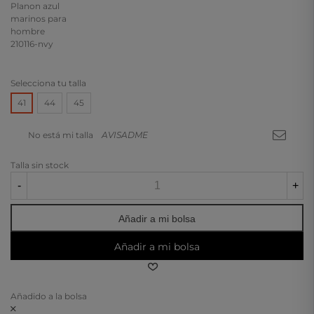
Selecciona tu talla
41
44
45
No está mi talla
AVISADME
Talla sin stock
-
+
Añadir a mi bolsa
Añadir a mi bolsa
Añadido a la bolsa