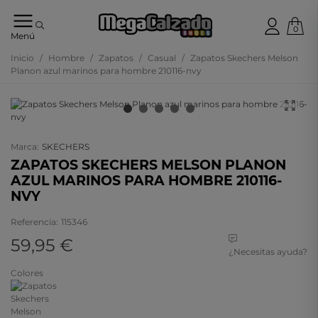
0
Tu
Menú
tienda
online
Inicio
/
Hombre
/
Zapatos
/
Casual
/
Zapatos Skechers Melson
de
Planon azul marinos para hombre 210116-nvy
calzado
Marca:
SKECHERS
ZAPATOS SKECHERS MELSON PLANON
AZUL MARINOS PARA HOMBRE 210116-
NVY
Referencia:
115346
59,95 €
¿Necesitas ayuda?
Colores