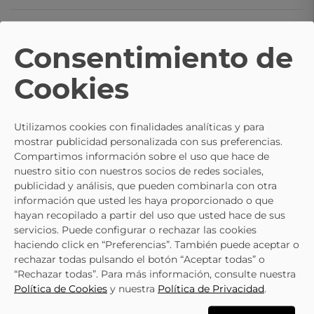
Preguntas
Consentimiento de
Cookies
TE PUEDE INTERESAR
Utilizamos cookies con finalidades analíticas y para
mostrar publicidad personalizada con sus preferencias.
41
Compartimos información sobre el uso que hace de
44
40
45
44
nuestro sitio con nuestros socios de redes sociales,
Selecciona
45
publicidad y análisis, que pueden combinarla con otra
una talla
No está mi
46
información que usted les haya proporcionado o que
Selecciona
talla
47.5
una talla
hayan recopilado a partir del uso que usted hace de sus
AVISADME
servicios. Puede configurar o rechazar las cookies
No está mi
talla
haciendo click en “Preferencias”. También puede aceptar o
SKECHERS
AVISADME
rechazar todas pulsando el botón “Aceptar todas” o
Vegano Relaxed Fit De
“Rechazar todas”. Para más información, consulte nuestra
Hombre SKECHERS 210892-
Política de Cookies
y nuestra
Política de Privacidad
.
69,95 €
SKECHERS
Nvtn Color Azul
Zapatos Para Hombre
Ver más