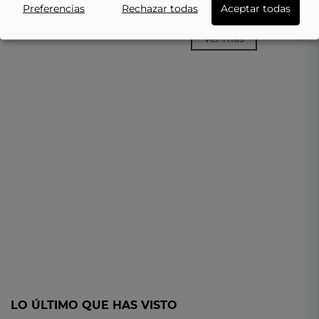
SKECHERS Slip-Ins Court
Preferencias
Rechazar todas
Aceptar todas
71,95 €
79,95 €
Break Double Vented 1831
CHOC Marrón
Ver más
LO ÚLTIMO QUE HAS VISTO