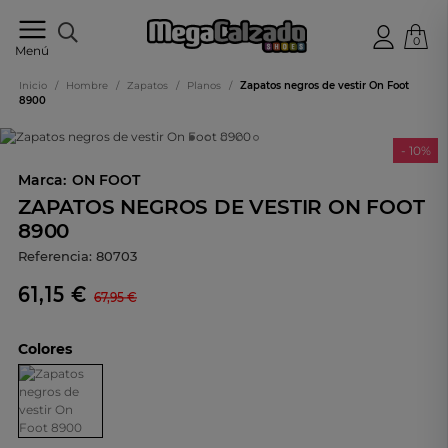
0
Tu
Menú
tienda
online
Inicio
/
Hombre
/
Zapatos
/
Planos
/
Zapatos negros de vestir On Foot
de
8900
calzado
- 10%
Marca:
ON FOOT
ZAPATOS NEGROS DE VESTIR ON FOOT
8900
Referencia:
80703
61,15 €
67,95 €
Colores