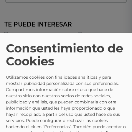
TE PUEDE INTERESAR
- 10%
ON FOOT
Consentimiento de
Zapatos Vestir De Caballero Si
Mocasines Negros On Foot 8903
79.1 Color Negro
Cookies
67,45 €
74,95 €
61,15 €
67,95 €
Utilizamos cookies con finalidades analíticas y para
mostrar publicidad personalizada con sus preferencias.
Compartimos información sobre el uso que hace de
nuestro sitio con nuestros socios de redes sociales,
publicidad y análisis, que pueden combinarla con otra
información que usted les haya proporcionado o que
hayan recopilado a partir del uso que usted hace de sus
servicios. Puede configurar o rechazar las cookies
haciendo click en “Preferencias”. También puede aceptar o