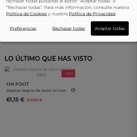
rechazar todas pulsando el botón “Aceptar todas” o
“Rechazar todas”. Para más información, consulte nuestra
Política de Cookies
y nuestra
Política de Privacidad
.
Preferencias
Rechazar todas
Aceptar todas
LO ÚLTIMO QUE HAS VISTO
- 10%
ON FOOT
Zapatos Negros De Vestir On Foot
8900
61,15 €
67,95 €