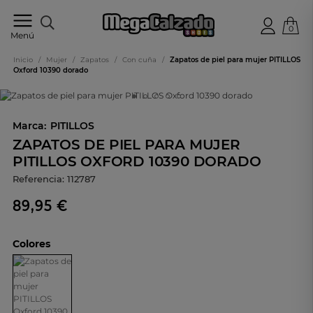
0
Tu
Menú
tienda
online
Inicio
/
Mujer
/
Zapatos
/
Con cuña
/
Zapatos de piel para mujer PITILLOS
de
Oxford 10390 dorado
calzado
Marca:
PITILLOS
ZAPATOS DE PIEL PARA MUJER
PITILLOS OXFORD 10390 DORADO
Referencia:
112787
89,95 €
Colores