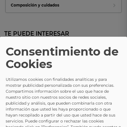
Composición y cuidados
TE PUEDE INTERESAR
Consentimiento de
- 10%
PITILLOS
PITILLOS
Cookies
Mocasines De Piel Para Mujer
Zapatos De Piel PITILLOS 10210
PITILLOS 10760 Negro
Beige
74,95 €
74,91 €
84,95 €
99,95 €
Utilizamos cookies con finalidades analíticas y para
mostrar publicidad personalizada con sus preferencias.
Compartimos información sobre el uso que hace de
nuestro sitio con nuestros socios de redes sociales,
publicidad y análisis, que pueden combinarla con otra
información que usted les haya proporcionado o que
hayan recopilado a partir del uso que usted hace de sus
servicios. Puede configurar o rechazar las cookies
haciendo click en “Preferencias”. También puede aceptar o