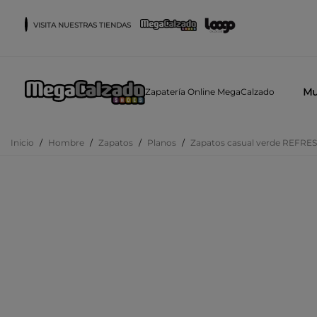
VISITA NUESTRAS TIENDAS
Mu
Zapatería Online MegaCalzado
Inicio
/
Hombre
/
Zapatos
/
Planos
/
Zapatos casual verde REFRE