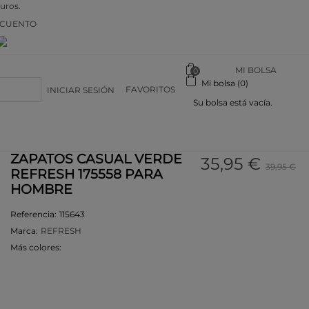
euros.
SCUENTO
MI BOLSA
0
Mi bolsa (0)
FAVORITOS
INICIAR SESIÓN
Su bolsa está vacía.
ZAPATOS CASUAL VERDE
35,95 €
39,95 €
REFRESH 175558 PARA
HOMBRE
Referencia:
115643
Marca:
REFRESH
Más colores:
-12%