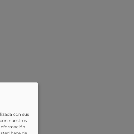
lizada con sus
 con nuestros
 información
usted hace de