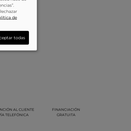
encias”.
“Rechazar
lítica de
ceptar todas
NCIÓN AL CLIENTE
FINANCIACIÓN
VÍA TELEFÓNICA
GRATUITA